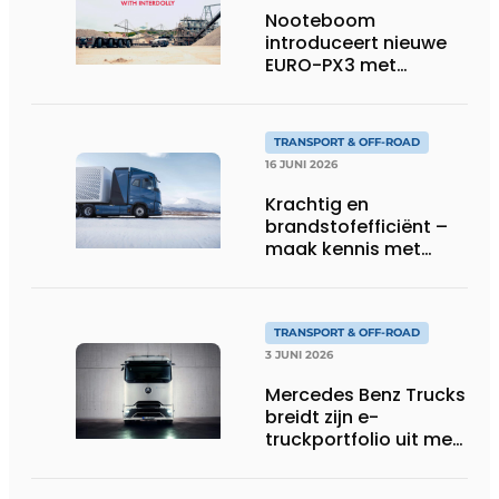
Nooteboom
introduceert nieuwe
EURO-PX3 met
Interdolly: meer
laadvermogen, meer
flexibiliteit in speciaal
TRANSPORT & OFF-ROAD
transport
16 JUNI 2026
Krachtig en
brandstofefficiënt –
maak kennis met
Volvo’s toekomstige
waterstoftruck
TRANSPORT & OFF-ROAD
3 JUNI 2026
Mercedes Benz Trucks
breidt zijn e-
truckportfolio uit met
nieuwe eActros
Lowliner-variant