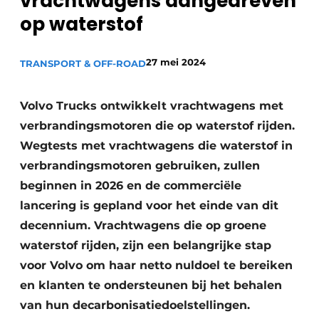
vrachtwagens aangedreven
Privacy / Cookie statement
op waterstof
Vacature aanmelden
Vacatures
27 mei 2024
TRANSPORT & OFF-ROAD
Video’s
Volvo Trucks ontwikkelt vrachtwagens met
verbrandingsmotoren die op waterstof rijden.
Wegtests met vrachtwagens die waterstof in
verbrandingsmotoren gebruiken, zullen
beginnen in 2026 en de commerciële
lancering is gepland voor het einde van dit
decennium. Vrachtwagens die op groene
waterstof rijden, zijn een belangrijke stap
voor Volvo om haar netto nuldoel te bereiken
en klanten te ondersteunen bij het behalen
van hun decarbonisatiedoelstellingen.