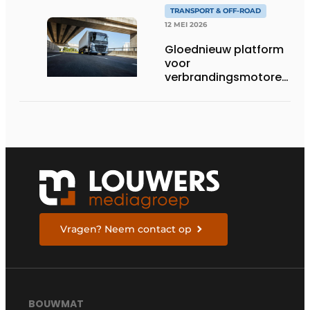
TRANSPORT & OFF-ROAD
12 MEI 2026
Gloednieuw platform
voor
verbrandingsmotoren
van Volvo Trucks:
superieur
brandstofverbruik en
geschikt voor een
breed scala aan
alternatieve
brandstoffen
Vragen? Neem contact op
BOUWMAT