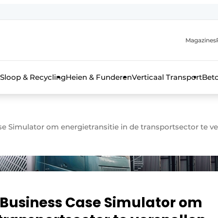
Magazines
r de aanmelding
kt voor de aanmelding FR
Sloop & Recycling
Heien & Funderen
Verticaal Transport
Bet
rieel & bouwmachines
e Simulator om energietransitie in de transportsector te ve
 Business Case Simulator om