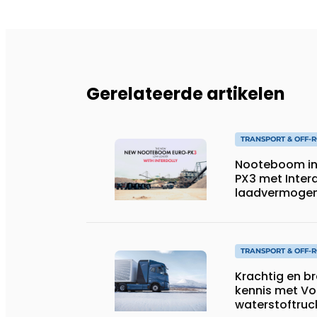
Gerelateerde artikelen
TRANSPORT & OFF-
Nooteboom in
PX3 met Interd
laadvermogen, 
speciaal tran
TRANSPORT & OFF-
Krachtig en b
kennis met Vo
waterstoftruc