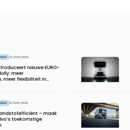
ROAD
25 JUNI 2026
troduceert nieuwe EURO-
olly: meer
meer flexibiliteit in
sport
ROAD
16 JUNI 2026
randstofefficiënt – maak
lvo’s toekomstige
k