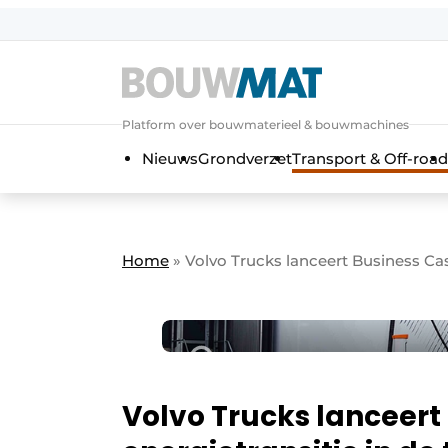
Aanmelden
Algemene voorwaarden
Platform over bouwmaterieel & bouwmachines
Bedrijven
Aanmelden
Aanmelden FR
Bedankt voo
Bedan
Nieuws
Grondverzet
Transport & Off-road
Bedrijven
Bouwmat | Platform over bouwmate
Contact
Home
»
Volvo Trucks lanceert Business Cas
Direct contact
Evenement aanmelden
Meest gelezen
Nieuwsbrief
Podcasts
Volvo Trucks lanceert
Privacy / Cookie statement