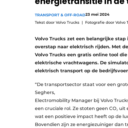
energietransitie in de
Vacature aanmelden
23 mei 2024
TRANSPORT & OFF-ROAD
Vacatures
Tekst door Volvo Trucks
Fotografie door Volvo 
Video’s
Volvo Trucks zet een belangrijke stap 
overstap naar elektrisch rijden. Met d
Volvo Trucks een gratis online tool die
elektrische vrachtwagens. De simulator
elektrisch transport op de bedrijfsvoe
“De transportsector staat voor een gr
Seghers,
Electromobility Manager bij Volvo Truck
een cruciale rol. Ze stoten geen CO₂ uit
wat een positieve impact heeft op de luc
Bovendien zijn ze energiezuiniger dan t