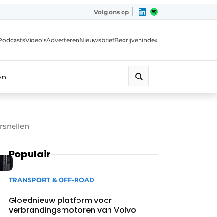
Volg ons op
Podcasts
Video’s
Adverteren
Nieuwsbrief
Bedrijvenindex
on
rsnellen
Populair
TRANSPORT & OFF-ROAD
Gloednieuw platform voor
verbrandingsmotoren van Volvo