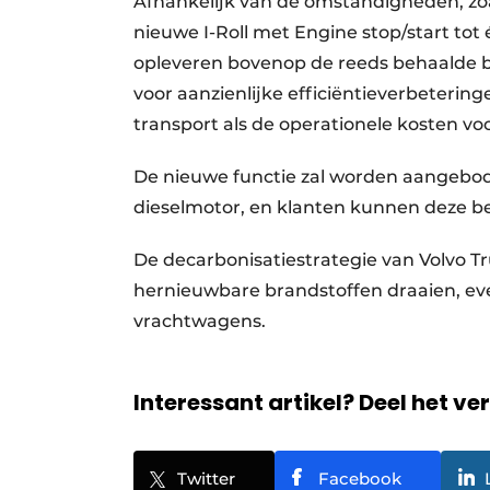
Afhankelijk van de omstandigheden, zo
nieuwe I-Roll met Engine stop/start tot
opleveren bovenop de reeds behaalde b
voor aanzienlijke efficiëntieverbeterin
transport als de operationele kosten vo
De nieuwe functie zal worden aangebode
dieselmotor, en klanten kunnen deze b
De decarbonisatiestrategie van Volvo 
hernieuwbare brandstoffen draaien, even
vrachtwagens.
Interessant artikel? Deel het ve
Twitter
Facebook