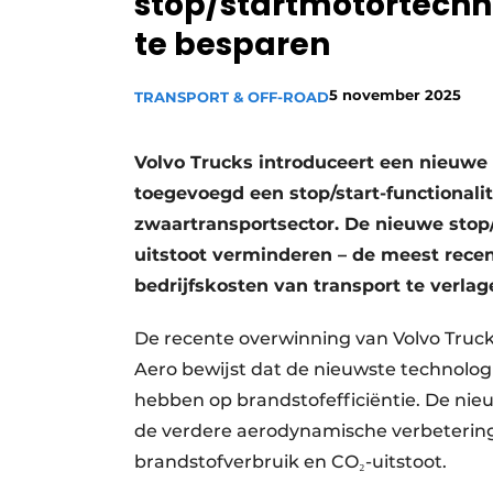
stop/startmotortechn
Vacature aanmelden
te besparen
Vacatures
5 november 2025
TRANSPORT & OFF-ROAD
Video’s
Volvo Trucks introduceert een nieuwe 
toegevoegd een stop/start-functionali
zwaartransportsector. De nieuwe stop/
uitstoot verminderen – de meest rece
bedrijfskosten van transport te verlag
De recente overwinning van Volvo Truck
Aero bewijst dat de nieuwste technolog
hebben op brandstofefficiëntie. De nie
de verdere aerodynamische verbeteringe
brandstofverbruik en CO₂-uitstoot.