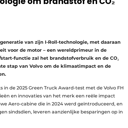
ologie om brandstof en CO₂
generatie van zijn I-Roll-technologie, met daaraan
teit voor de motor – een wereldprimeur in de
start-functie zal het brandstofverbruik en de CO₂
nte stap van Volvo om de klimaatimpact en de
en.
s in de 2025 Green Truck Award-test met de Volvo FH
ieën en innovaties van het merk een reële impact
uwe Aero-cabine die in 2024 werd geïntroduceerd, en
n sindsdien, leveren aanzienlijke besparingen op in