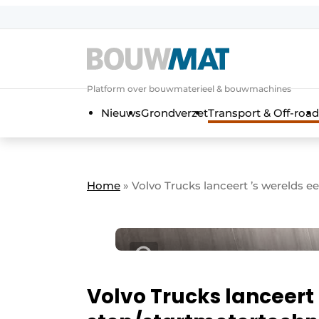
Aanmelden
Algemene voorwaarden
Platform over bouwmaterieel & bouwmachines
Bedrijven
Aanmelden
Aanmelden FR
Bedankt voo
Bedan
Nieuws
Grondverzet
Transport & Off-road
Bedrijven
Bouwmat | Platform over bouwmate
Contact
Home
»
Volvo Trucks lanceert ’s werelds 
Direct contact
Evenement aanmelden
Meest gelezen
Nieuwsbrief
Podcasts
Volvo Trucks lanceert 
Privacy / Cookie statement