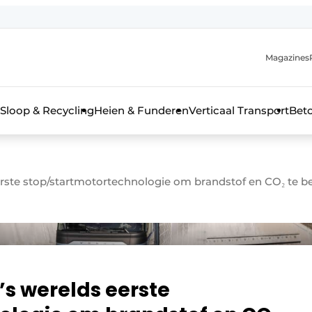
Magazines
r de aanmelding
kt voor de aanmelding FR
Sloop & Recycling
Heien & Funderen
Verticaal Transport
Bet
rieel & bouwmachines
eerste stop/startmotortechnologie om brandstof en CO₂ te 
’s werelds eerste