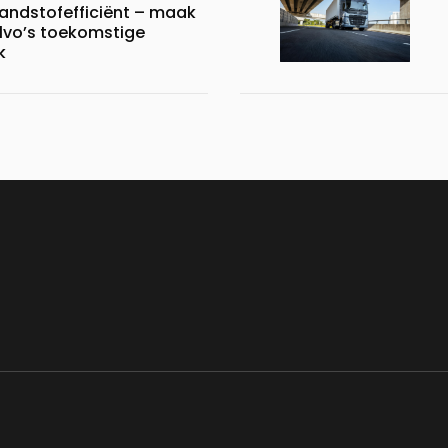
randstofefficiënt – maak
lvo’s toekomstige
k