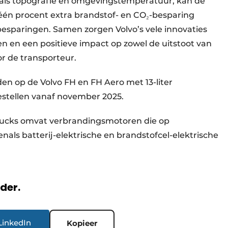
als topografie en omgevingstemperatuur, kan de
 één procent extra brandstof- en CO₂-besparing
esparingen. Samen zorgen Volvo’s vele innovaties
gen en een positieve impact op zowel de uitstoot van
or de transporteur.
n op de Volvo FH en FH Aero met 13-liter
estellen vanaf november 2025.
Trucks omvat verbrandingsmotoren die op
als batterij-elektrische en brandstofcel-elektrische
rder.
LinkedIn
Kopieer