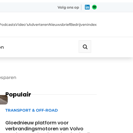
Volg ons op
Podcasts
Video’s
Adverteren
Nieuwsbrief
Bedrijvenindex
on
besparen
Populair
TRANSPORT & OFF-ROAD
Gloednieuw platform voor
verbrandingsmotoren van Volvo