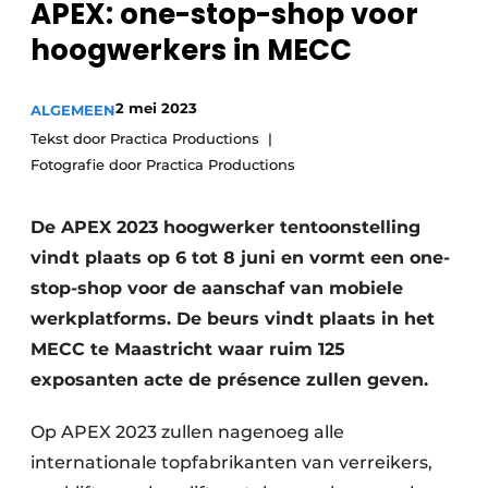
APEX: one-stop-shop voor
Privacy / Cookie statement
hoogwerkers in MECC
Vacature aanmelden
Vacatures
2 mei 2023
ALGEMEEN
Video’s
Tekst door Practica Productions
Fotografie door Practica Productions
De APEX 2023 hoogwerker tentoonstelling
vindt plaats op 6 tot 8 juni en vormt een one-
stop-shop voor de aanschaf van mobiele
werkplatforms. De beurs vindt plaats in het
MECC te Maastricht waar ruim 125
exposanten acte de présence zullen geven.
Op APEX 2023 zullen nagenoeg alle
internationale topfabrikanten van verreikers,