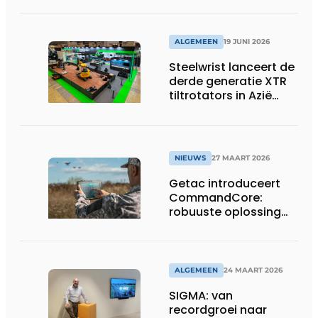
assige defensietrailer
op EUROSATORY
ALGEMEEN
19 JUNI 2026
Steelwrist lanceert de
derde generatie XTR
tiltrotators in Azië
tijdens de CSPI-EXPO
in Tokio
NIEUWS
27 MAART 2026
Getac introduceert
CommandCore:
robuuste oplossing
voor dronebesturing
in veeleisende
omgevingen
ALGEMEEN
24 MAART 2026
SIGMA: van
recordgroei naar