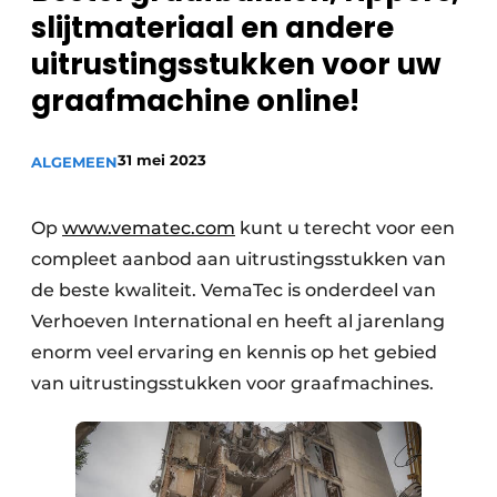
Privacy / Cookie statement
slijtmateriaal en andere
Vacature aanmelden
uitrustingsstukken voor uw
Vacatures
graafmachine online!
Video’s
31 mei 2023
ALGEMEEN
Op
www.vematec.com
kunt u terecht voor een
compleet aanbod aan uitrustingsstukken van
de beste kwaliteit. VemaTec is onderdeel van
Verhoeven International en heeft al jarenlang
enorm veel ervaring en kennis op het gebied
van uitrustingsstukken voor graafmachines.