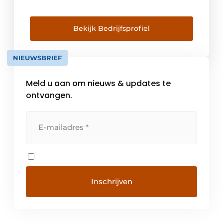
grondverzetmachines, uitrustingsstukken en
rijwerken, bestaande uit vijf bedrijven,
genaamd de Verhoeven Group. De
Bekijk Bedrijfsprofiel
Verhoeven Group bestaat nu uit de volgende
ondernemingen: ● Verhoeven
NIEUWSBRIEF
(Grondverzetmachines) ● VTS Track
Solutions ● VMT […]
Meld u aan om nieuws & updates te
ontvangen.