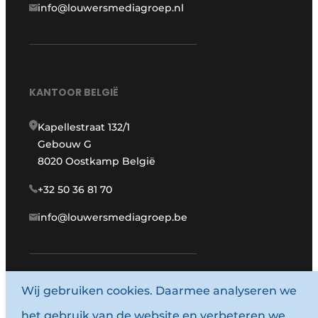
info@louwersmediagroep.nl
KANTOOR BELGIË
Kapellestraat 132/1
Gebouw G
8020 Oostkamp België
+32 50 36 81 70
info@louwersmediagroep.be
Wij gebruiken cookies. Daarmee analyseren we
www.louwersmediagroep.com
het gebruik van de website en verbeteren we
© 1987 - 2026 Louwersmediagroep.