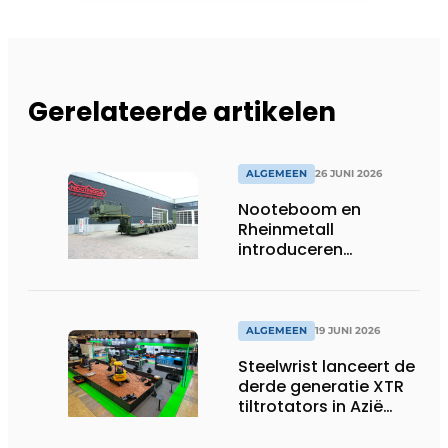
Gerelateerde artikelen
ALGEMEEN
26 JUNI 2026
Nooteboom en
Rheinmetall
introduceren
geavanceerde 8-
assige defensietrailer
op EUROSATORY
ALGEMEEN
19 JUNI 2026
Steelwrist lanceert de
derde generatie XTR
tiltrotators in Azië
tijdens de CSPI-EXPO
in Tokio