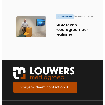
voor dronebesturing
in veeleisende
omgevingen
ALGEMEEN
24 MAART 2026
SIGMA: van
recordgroei naar
realisme
Vragen? Neem contact op