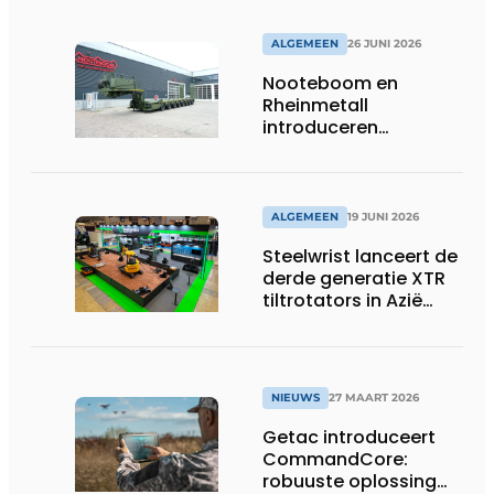
ALGEMEEN
26 JUNI 2026
Nooteboom en
Rheinmetall
introduceren
geavanceerde 8-
assige defensietrailer
op EUROSATORY
ALGEMEEN
19 JUNI 2026
Steelwrist lanceert de
derde generatie XTR
tiltrotators in Azië
tijdens de CSPI-EXPO
in Tokio
NIEUWS
27 MAART 2026
Getac introduceert
CommandCore:
robuuste oplossing