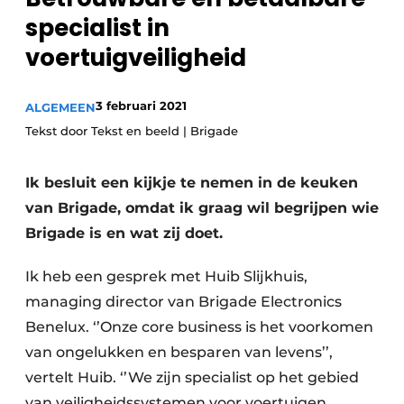
Privacy / Cookie statement
specialist in
Vacature aanmelden
voertuigveiligheid
Vacatures
Video’s
3 februari 2021
ALGEMEEN
Tekst door Tekst en beeld | Brigade
Ik besluit een kijkje te nemen in de keuken
van Brigade, omdat ik graag wil begrijpen wie
Brigade is en wat zij doet.
Ik heb een gesprek met Huib Slijkhuis,
managing director van Brigade Electronics
Benelux. ‘’Onze core business is het voorkomen
van ongelukken en besparen van levens’’,
vertelt Huib. ‘’We zijn specialist op het gebied
van veiligheidssystemen voor voertuigen,