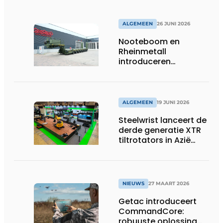
ALGEMEEN
26 JUNI 2026
Nooteboom en
Rheinmetall
introduceren
geavanceerde 8-
assige defensietrailer
op EUROSATORY
ALGEMEEN
19 JUNI 2026
Steelwrist lanceert de
derde generatie XTR
tiltrotators in Azië
tijdens de CSPI-EXPO
in Tokio
NIEUWS
27 MAART 2026
Getac introduceert
CommandCore:
robuuste oplossing