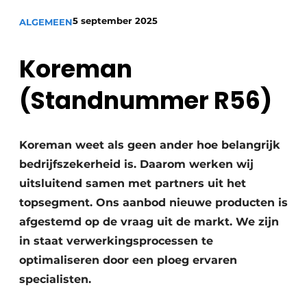
Privacy / Cookie statement
5 september 2025
ALGEMEEN
Vacature aanmelden
Vacatures
Koreman
Video’s
(Standnummer R56)
Koreman weet als geen ander hoe belangrijk
bedrijfszekerheid is. Daarom werken wij
uitsluitend samen met partners uit het
topsegment. Ons aanbod nieuwe producten is
afgestemd op de vraag uit de markt. We zijn
in staat verwerkingsprocessen te
optimaliseren door een ploeg ervaren
specialisten.