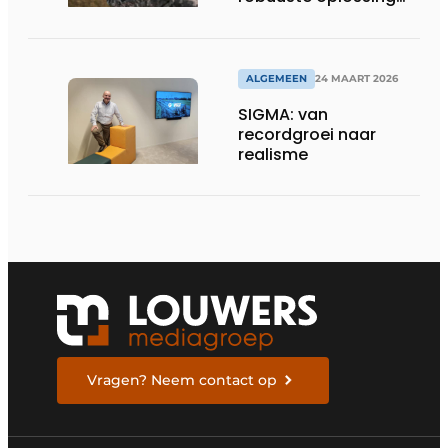
voor dronebesturing
in veeleisende
omgevingen
ALGEMEEN
24 MAART 2026
SIGMA: van
recordgroei naar
realisme
Vragen? Neem contact op