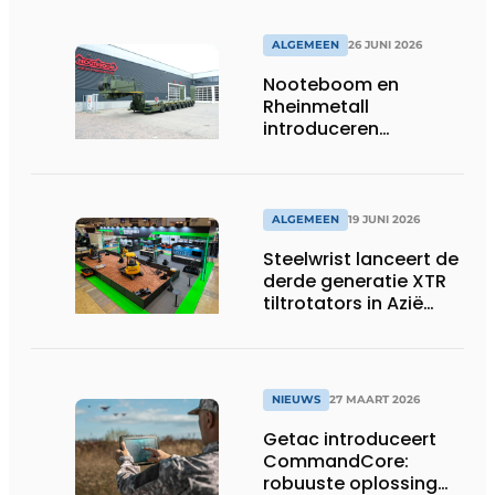
ALGEMEEN
26 JUNI 2026
Nooteboom en
Rheinmetall
introduceren
geavanceerde 8-
assige defensietrailer
op EUROSATORY
ALGEMEEN
19 JUNI 2026
Steelwrist lanceert de
derde generatie XTR
tiltrotators in Azië
tijdens de CSPI-EXPO
in Tokio
NIEUWS
27 MAART 2026
Getac introduceert
CommandCore:
robuuste oplossing