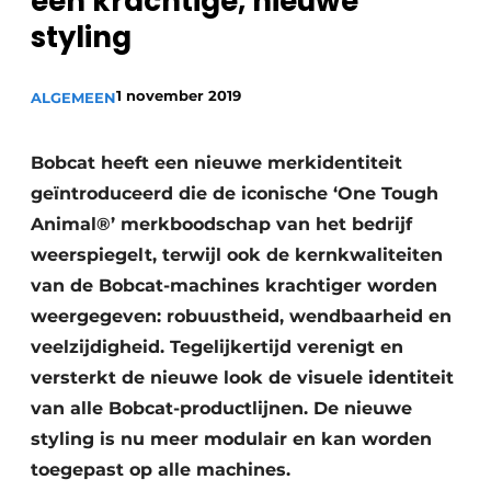
een krachtige, nieuwe
Privacy / Cookie statement
styling
Vacature aanmelden
Vacatures
1 november 2019
ALGEMEEN
Video’s
Bobcat heeft een nieuwe merkidentiteit
geïntroduceerd die de iconische ‘One Tough
Animal®’ merkboodschap van het bedrijf
weerspiegelt, terwijl ook de kernkwaliteiten
van de Bobcat-machines krachtiger worden
weergegeven: robuustheid, wendbaarheid en
veelzijdigheid. Tegelijkertijd verenigt en
versterkt de nieuwe look de visuele identiteit
van alle Bobcat-productlijnen. De nieuwe
styling is nu meer modulair en kan worden
toegepast op alle machines.