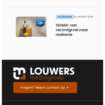
voor dronebesturing
in veeleisende
omgevingen
ALGEMEEN
24 MAART 2026
SIGMA: van
recordgroei naar
realisme
Vragen? Neem contact op