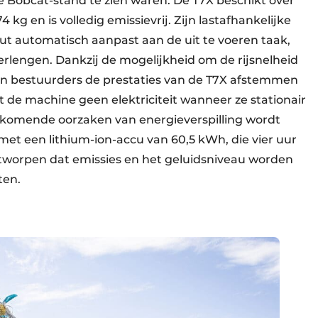
de Bobcat-stand te zien waren. De T7X beschikt over
kg en is volledig emissievrij. Zijn lastafhankelijke
 automatisch aanpast aan de uit te voeren taak,
verlengen. Dankzij de mogelijkheid om de rijsnelheid
nen bestuurders de prestaties van de T7X afstemmen
t de machine geen elektriciteit wanneer ze stationair
komende oorzaken van energieverspilling wordt
t een lithium-ion-accu van 60,5 kWh, die vier uur
tworpen dat emissies en het geluidsniveau worden
ten.