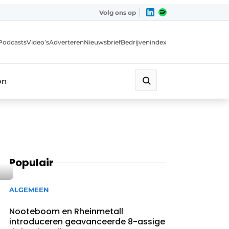
Volg ons op
Podcasts
Video’s
Adverteren
Nieuwsbrief
Bedrijvenindex
on
Populair
ALGEMEEN
Nooteboom en Rheinmetall
introduceren geavanceerde 8-assige