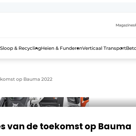
Magazines
r de aanmelding
kt voor de aanmelding FR
Sloop & Recycling
Heien & Funderen
Verticaal Transport
Bet
rieel & bouwmachines
oekomst op Bauma 2022
es van de toekomst op Bauma