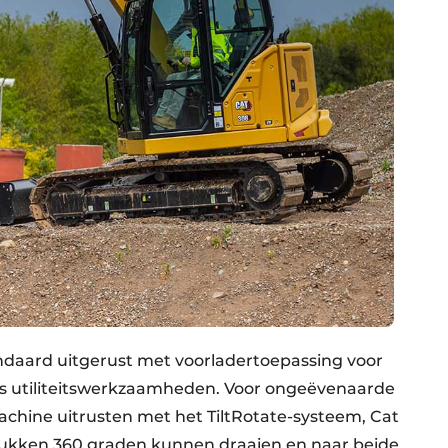
ndaard uitgerust met voorladertoepassing voor
s utiliteitswerkzaamheden. Voor ongeëvenaarde
chine uitrusten met het TiltRotate-systeem, Cat
tukken 360 graden kunnen draaien en naar beide