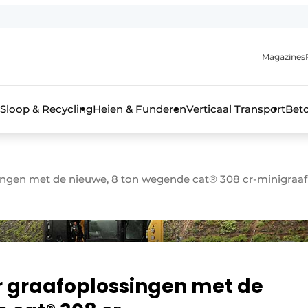
Magazines
r de aanmelding
kt voor de aanmelding FR
Sloop & Recycling
Heien & Funderen
Verticaal Transport
Bet
rieel & bouwmachines
singen met de nieuwe, 8 ton wegende cat® 308 cr-minigraa
r graafoplossingen met de