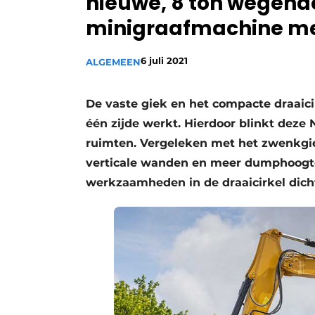
nieuwe, 8 ton wegende
Vacature aanmelden
minigraafmachine met
Vacatures
6 juli 2021
ALGEMEEN
Video’s
De vaste giek en het compacte draai
één zijde werkt. Hierdoor blinkt deze 
ruimten. Vergeleken met het zwenkgie
verticale wanden en meer dumphoogte. 
werkzaamheden in de draaicirkel dicht