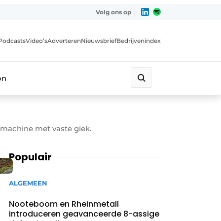
Volg ons op
Podcasts
Video’s
Adverteren
Nieuwsbrief
Bedrijvenindex
on
fmachine met vaste giek.
Populair
ALGEMEEN
Nooteboom en Rheinmetall
introduceren geavanceerde 8-assige