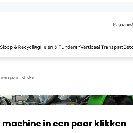
Magazines
r de aanmelding
kt voor de aanmelding FR
Sloop & Recycling
Heien & Funderen
Verticaal Transport
Bet
rieel & bouwmachines
een paar klikken
 machine in een paar klikken