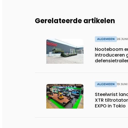
Gerelateerde artikelen
ALGEMEEN
26 JUN
Nooteboom en
introduceren
defensietrail
ALGEMEEN
19 JUNI
Steelwrist lan
XTR tiltrotator
EXPO in Tokio