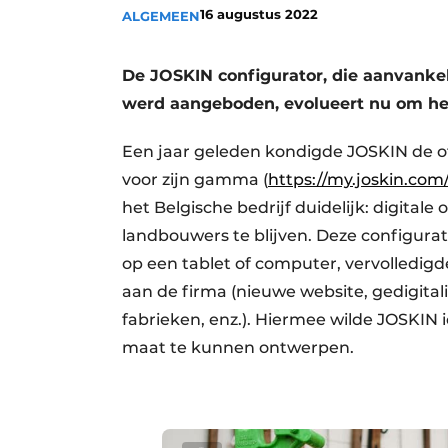
16 augustus 2022
ALGEMEEN
Vacature aanmelden
Vacatures
De JOSKIN configurator, die aanvankel
Video’s
werd aangeboden, evolueert nu om h
Een jaar geleden kondigde JOSKIN de off
voor zijn gamma (
https://my.joskin.com/
het Belgische bedrijf duidelijk: digital
landbouwers te blijven. Deze configurat
op een tablet of computer, vervolledigd
aan de firma (nieuwe website, gedigital
fabrieken, enz.). Hiermee wilde JOSKIN
maat te kunnen ontwerpen.