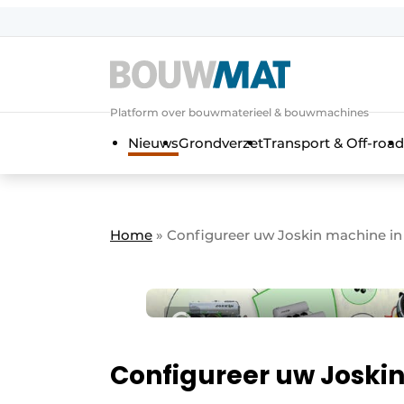
Aanmelden
Algemene voorwaarden
Platform over bouwmaterieel & bouwmachines
Bedrijven
Aanmelden
Aanmelden FR
Bedankt voo
Bedan
Nieuws
Grondverzet
Transport & Off-road
Bedrijven
Bouwmat | Platform over bouwmate
Contact
Home
»
Configureer uw Joskin machine in 
Direct contact
Evenement aanmelden
Meest gelezen
Nieuwsbrief
Podcasts
Configureer uw Joskin
Privacy / Cookie statement