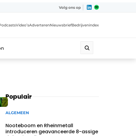
Volg ons op
Podcasts
Video’s
Adverteren
Nieuwsbrief
Bedrijvenindex
on
Populair
ALGEMEEN
Nooteboom en Rheinmetall
introduceren geavanceerde 8-assige