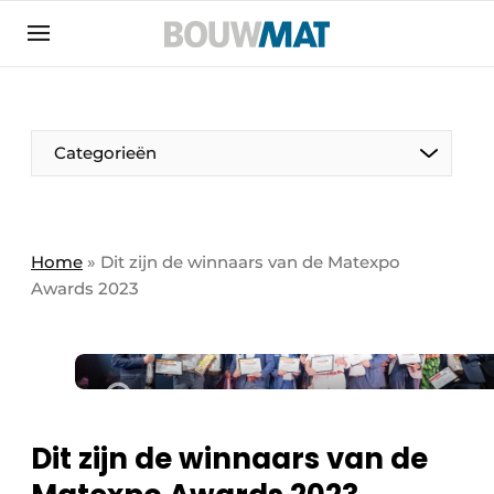
Aanmelden
Algemene voorwaarden
Bedrijven
Aanmelden
Aanmelden FR
Bedankt voor de aanmeldin
Bedankt voor de aan
Categorieën
Bedrijven
Bouwmat | Platform over bouwmaterieel &
bouwmachines
Home
»
Dit zijn de winnaars van de Matexpo
Contact
Awards 2023
Direct contact
Evenement aanmelden
Meest gelezen
Nieuwsbrief
Dit zijn de winnaars van de
Podcasts