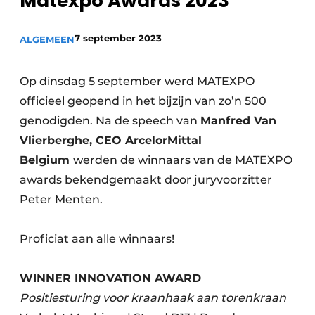
Matexpo Awards 2023
Privacy / Cookie statement
Vacature aanmelden
7 september 2023
ALGEMEEN
Vacatures
Video’s
Op dinsdag 5 september werd MATEXPO
officieel geopend in het bijzijn van zo’n 500
genodigden. Na de speech van
Manfred Van
Vlierberghe, CEO ArcelorMittal
Belgium
werden de winnaars van de MATEXPO
awards bekendgemaakt door juryvoorzitter
Peter Menten.
Proficiat aan alle winnaars!
WINNER INNOVATION AWARD
Positiesturing voor kraanhaak aan torenkraan