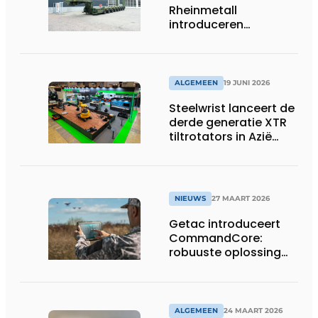
Rheinmetall
introduceren
geavanceerde 8-
assige defensietrailer
op EUROSATORY
ALGEMEEN
19 JUNI 2026
Steelwrist lanceert de
derde generatie XTR
tiltrotators in Azië
tijdens de CSPI-EXPO
in Tokio
NIEUWS
27 MAART 2026
Getac introduceert
CommandCore:
robuuste oplossing
voor dronebesturing
in veeleisende
omgevingen
ALGEMEEN
24 MAART 2026