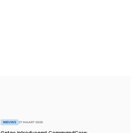
NIEUWS
27 MAART 2026
Getac introduceert CommandCore: