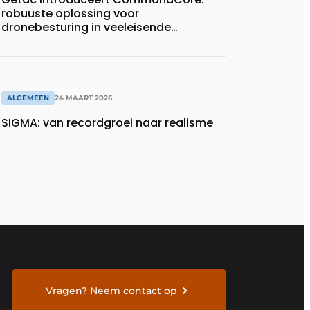
robuuste oplossing voor
dronebesturing in veeleisende
omgevingen
ALGEMEEN
24 MAART 2026
SIGMA: van recordgroei naar realisme
Vragen? Neem contact op