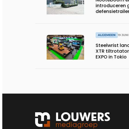
introduceren
defensietrail
ALGEMEEN
19 JUNI
Steelwrist lan
XTR tiltrotator
EXPO in Tokio