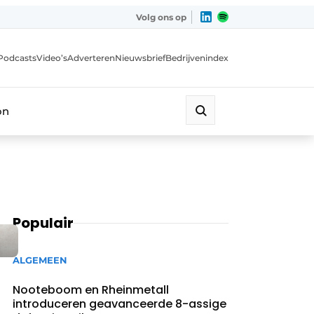
Volg ons op
Podcasts
Video’s
Adverteren
Nieuwsbrief
Bedrijvenindex
on
Populair
ALGEMEEN
Nooteboom en Rheinmetall
introduceren geavanceerde 8-assige