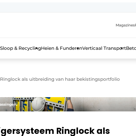
Magazines
r de aanmelding
kt voor de aanmelding FR
Sloop & Recycling
Heien & Funderen
Verticaal Transport
Bet
rieel & bouwmachines
inglock als uitbreiding van haar bekistingsportfolio
assingen.
igersysteem Ringlock als