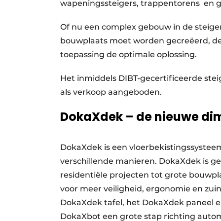
wapeningssteigers, trappentorens en g
Of nu een complex gebouw in de steiger
bouwplaats moet worden gecreëerd, de 
toepassing de optimale oplossing.
Het inmiddels DIBT-gecertificeerde st
als verkoop aangeboden.
DokaXdek – de nieuwe dime
DokaXdek is een vloerbekistingssysteem
verschillende manieren. DokaXdek is ges
residentiële projecten tot grote bouwp
voor meer veiligheid, ergonomie en zui
DokaXdek tafel, het DokaXdek paneel 
DokaXbot een grote stap richting autom