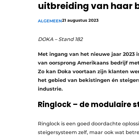
uitbreiding van haar b
Vacature aanmelden
Vacatures
21 augustus 2023
ALGEMEEN
Video’s
DOKA – Stand 182
Met ingang van het nieuwe jaar 2023 
van oorsprong Amerikaans bedrijf met
Zo kan Doka voortaan zijn klanten we
het gebied van bekistingen én steiger
industrie.
Ringlock – de modulaire s
Ringlock is een goed doordachte oplossi
steigersysteem zelf, maar ook wat betre