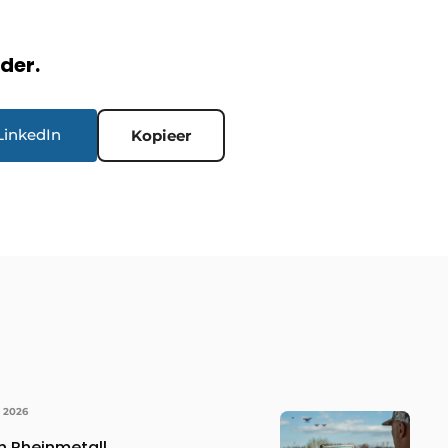
rder.
LinkedIn
Kopieer
I 2026
 Rheinmetall