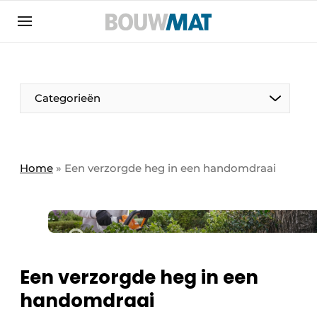
Aanmelden
Algemene voorwaarden
Bedrijven
Aanmelden
Aanmelden FR
Bedankt voor de aanmeldin
Bedankt voor de aan
Categorieën
Bedrijven
Bouwmat | Platform over bouwmaterieel &
bouwmachines
Home
»
Een verzorgde heg in een handomdraai
Contact
Direct contact
Evenement aanmelden
Meest gelezen
Een verzorgde heg in een
Nieuwsbrief
handomdraai
Podcasts