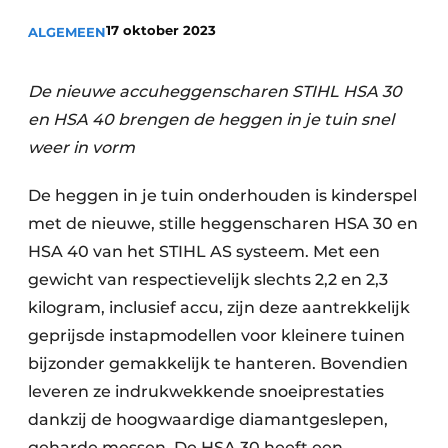
Privacy / Cookie statement
17 oktober 2023
ALGEMEEN
Vacature aanmelden
Vacatures
De nieuwe accuheggenscharen STIHL HSA 30
Video’s
en HSA 40 brengen de heggen in je tuin snel
weer in vorm
De heggen in je tuin onderhouden is kinderspel
met de nieuwe, stille heggenscharen HSA 30 en
HSA 40 van het STIHL AS systeem. Met een
gewicht van respectievelijk slechts 2,2 en 2,3
kilogram, inclusief accu, zijn deze aantrekkelijk
geprijsde instapmodellen voor kleinere tuinen
bijzonder gemakkelijk te hanteren. Bovendien
leveren ze indrukwekkende snoeiprestaties
dankzij de hoogwaardige diamantgeslepen,
geharde messen. De HSA 30 heeft een