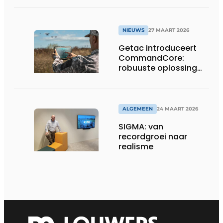
in Tokio
NIEUWS
27 MAART 2026
Getac introduceert
CommandCore:
robuuste oplossing
voor dronebesturing
in veeleisende
omgevingen
ALGEMEEN
24 MAART 2026
SIGMA: van
recordgroei naar
realisme