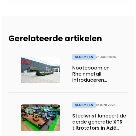
Gerelateerde artikelen
ALGEMEEN
26 JUNI 2026
Nooteboom en
Rheinmetall
introduceren
geavanceerde 8-
assige defensietrailer
op EUROSATORY
ALGEMEEN
19 JUNI 2026
Steelwrist lanceert de
derde generatie XTR
tiltrotators in Azië
tijdens de CSPI-EXPO