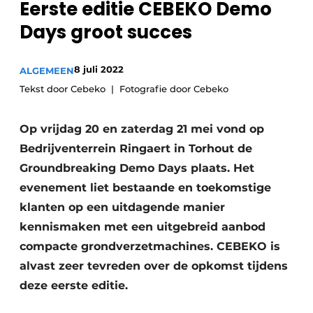
Eerste editie CEBEKO Demo
Privacy / Cookie statement
Days groot succes
Vacature aanmelden
Vacatures
8 juli 2022
ALGEMEEN
Video’s
Tekst door Cebeko
Fotografie door Cebeko
Op vrijdag 20 en zaterdag 21 mei vond op
Bedrijventerrein Ringaert in Torhout de
Groundbreaking Demo Days plaats. Het
evenement liet bestaande en toekomstige
klanten op een uitdagende manier
kennismaken met een uitgebreid aanbod
compacte grondverzetmachines. CEBEKO is
alvast zeer tevreden over de opkomst tijdens
deze eerste editie.