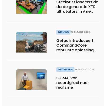
Steelwrist lanceert de
derde generatie XTR
tiltrotators in Azië
tijdens de CSPI-EXPO
in Tokio
NIEUWS
27 MAART 2026
Getac introduceert
CommandCore:
robuuste oplossing
voor dronebesturing
in veeleisende
omgevingen
ALGEMEEN
24 MAART 2026
SIGMA: van
recordgroei naar
realisme