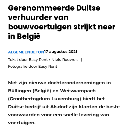
Privacy / Cookie statement
Gerenommeerde Duitse
Vacature aanmelden
verhuurder van
Vacatures
bouwvoertuigen strijkt neer
Video’s
in België
17 augustus 2021
ALGEMEEN
BETON
Tekst door Easy Rent / Niels Rouvrois
Fotografie door Easy Rent
Met zijn nieuwe dochterondernemingen in
Büllingen (België) en Weiswampach
(Groothertogdum Luxemburg) biedt het
Duitse bedrijf uit Alsdorf zijn klanten de beste
voorwaarden voor een snelle levering van
voertuigen.