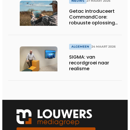
NIEUWS
27 MAART 2026
Getac introduceert
CommandCore:
robuuste oplossing
voor dronebesturing
in veeleisende
omgevingen
ALGEMEEN
24 MAART 2026
SIGMA: van
recordgroei naar
realisme