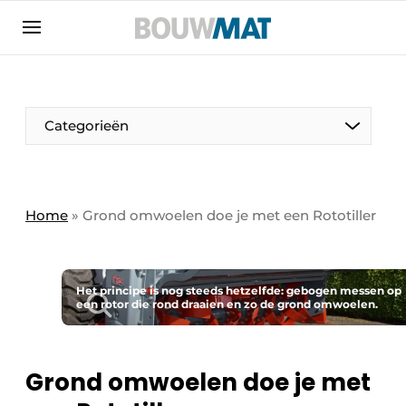
Aanmelden
Algemene voorwaarden
Bedrijven
Aanmelden
Aanmelden FR
Bedankt voor de aanmeldin
Bedankt voor de aan
Categorieën
Bedrijven
Bouwmat | Platform over bouwmaterieel &
bouwmachines
Home
»
Grond omwoelen doe je met een Rototiller
Contact
Direct contact
Evenement aanmelden
Het principe is nog steeds hetzelfde: gebogen messen op
een rotor die rond draaien en zo de grond omwoelen.
Meest gelezen
Nieuwsbrief
Grond omwoelen doe je met
Podcasts