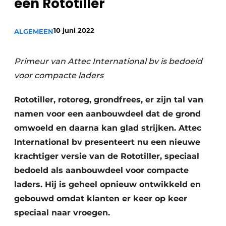
een Rototiller
Privacy / Cookie statement
Vacature aanmelden
10 juni 2022
ALGEMEEN
Vacatures
Video’s
Primeur van Attec International bv is bedoeld
voor compacte laders
Rototiller, rotoreg, grondfrees, er zijn tal van
namen voor een aanbouwdeel dat de grond
omwoeld en daarna kan glad strijken. Attec
International bv presenteert nu een nieuwe
krachtiger versie van de Rototiller, speciaal
bedoeld als aanbouwdeel voor compacte
laders. Hij is geheel opnieuw ontwikkeld en
gebouwd omdat klanten er keer op keer
speciaal naar vroegen.