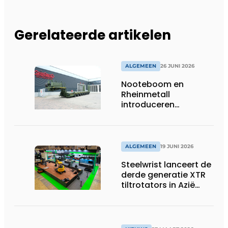
Gerelateerde artikelen
ALGEMEEN
26 JUNI 2026
Nooteboom en
Rheinmetall
introduceren
geavanceerde 8-
assige defensietrailer
op EUROSATORY
ALGEMEEN
19 JUNI 2026
Steelwrist lanceert de
derde generatie XTR
tiltrotators in Azië
tijdens de CSPI-EXPO
in Tokio