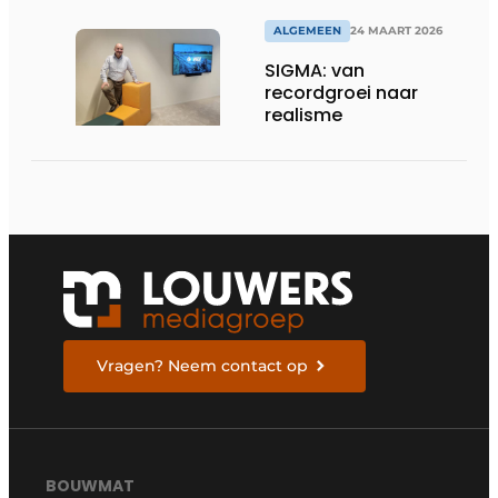
omgevingen
ALGEMEEN
24 MAART 2026
SIGMA: van
recordgroei naar
realisme
Vragen? Neem contact op
BOUWMAT