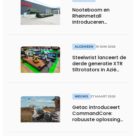
Nooteboom en
Rheinmetall
introduceren
geavanceerde 8-
assige defensietrailer
op EUROSATORY
ALGEMEEN
19 JUNI 2026
Steelwrist lanceert de
derde generatie XTR
tiltrotators in Azië
tijdens de CSPI-EXPO
in Tokio
NIEUWS
27 MAART 2026
Getac introduceert
CommandCore:
robuuste oplossing
voor dronebesturing
in veeleisende