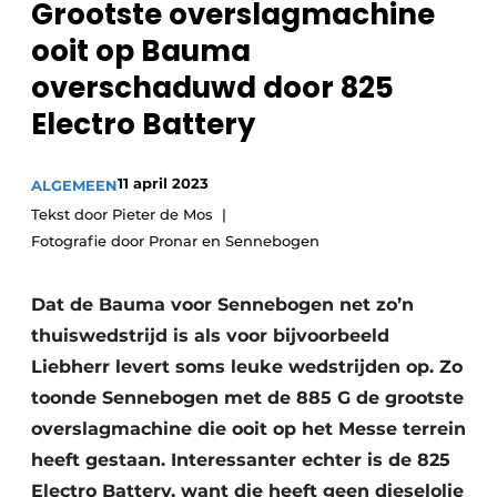
Grootste overslagmachine
Privacy / Cookie statement
ooit op Bauma
Vacature aanmelden
overschaduwd door 825
Vacatures
Electro Battery
Video’s
11 april 2023
ALGEMEEN
Tekst door Pieter de Mos
Fotografie door Pronar en Sennebogen
Dat de Bauma voor Sennebogen net zo’n
thuiswedstrijd is als voor bijvoorbeeld
Liebherr levert soms leuke wedstrijden op. Zo
toonde Sennebogen met de 885 G de grootste
overslagmachine die ooit op het Messe terrein
heeft gestaan. Interessanter echter is de 825
Electro Battery, want die heeft geen dieselolie