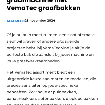
graafmachine met
Privacy / Cookie statement
VemaTec graafbakken
Vacature aanmelden
Vacatures
25 november 2024
ALGEMEEN
Video’s
Of je nu puin moet ruimen, een sloot of smalle
sleuf wil graven of andere uitdagende
projecten hebt, bij VemaTec vind je altijd de
perfecte bak die aansluit bij jouw machine en
jouw graafwerkzaamheden.
Het VemaTec assortiment biedt een
uitgebreide keuze aan maten en modellen, die
precies aansluiten op jouw specifieke
behoeften. Zo vind je er puinbakken,
banaanbakken, slotenbakken, dieplepelbakken