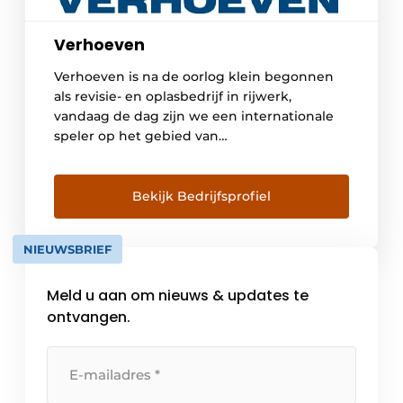
Verhoeven
Verhoeven is na de oorlog klein begonnen
als revisie- en oplasbedrijf in rijwerk,
vandaag de dag zijn we een internationale
speler op het gebied van
grondverzetmachines, uitrustingsstukken en
rijwerken, bestaande uit vijf bedrijven,
genaamd de Verhoeven Group. De
Bekijk Bedrijfsprofiel
Verhoeven Group bestaat nu uit de volgende
ondernemingen: ● Verhoeven
NIEUWSBRIEF
(Grondverzetmachines) ● VTS Track
Solutions ● VMT […]
Meld u aan om nieuws & updates te
ontvangen.