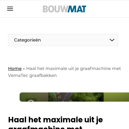
Aanmelden
Algemene voorwaarden
Bedrijven
Aanmelden
Aanmelden FR
Bedankt voor de aanmeldin
Bedankt voor de aan
Categorieën
Bedrijven
Bouwmat | Platform over bouwmaterieel &
bouwmachines
Home
»
Haal het maximale uit je graafmachine met
Contact
VemaTec graafbakken
Direct contact
Evenement aanmelden
Meest gelezen
Nieuwsbrief
Haal het maximale uit je
Podcasts