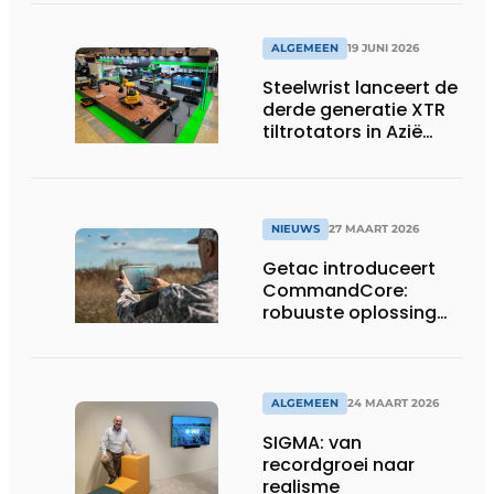
assige defensietrailer
op EUROSATORY
ALGEMEEN
19 JUNI 2026
Steelwrist lanceert de
derde generatie XTR
tiltrotators in Azië
tijdens de CSPI-EXPO
in Tokio
NIEUWS
27 MAART 2026
Getac introduceert
CommandCore:
robuuste oplossing
voor dronebesturing
in veeleisende
omgevingen
ALGEMEEN
24 MAART 2026
SIGMA: van
recordgroei naar
realisme