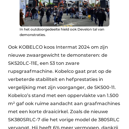
In het outdoorgedeelte hield ook Develon tal van
demonstraties.
Ook KOBELCO koos Intermat 2024 om zijn
nieuwe zwaargewicht te demonsteren: de
SK520LC-11E, een 53 ton zware
rupsgraafmachine. Kobelco gaat prat op de
verbeterde stabiliteit en hefprestaties in
vergelijking met zijn voorganger, de SK500-11.
Kobelco’s stand met een oppervlakte van 1.500
m² gaf ook ruime aandacht aan graafmachines
met een korte draaicirkel. Zoals de nieuwe
SK380SRLC-7 die het vorige model de 380SRLC
vervangt. Hij heeft 6% meer vermogen, dankzij