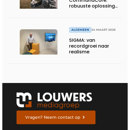
CommandCore:
robuuste oplossing
voor dronebesturing
in veeleisende
omgevingen
ALGEMEEN
24 MAART 2026
SIGMA: van
recordgroei naar
realisme
Vragen? Neem contact op