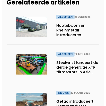
Gerelateerde artikelen
ALGEMEEN
26 JUNI 2026
Nooteboom en
Rheinmetall
introduceren
geavanceerde 8-
assige defensietrailer
op EUROSATORY
ALGEMEEN
19 JUNI 2026
Steelwrist lanceert de
derde generatie XTR
tiltrotators in Azië
tijdens de CSPI-EXPO
in Tokio
NIEUWS
27 MAART 2026
Getac introduceert