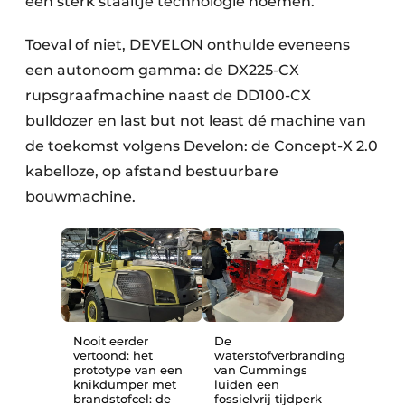
een sterk staaltje technologie noemen.
Toeval of niet, DEVELON onthulde eveneens
een autonoom gamma: de DX225-CX
rupsgraafmachine naast de DD100-CX
bulldozer en last but not least dé machine van
de toekomst volgens Develon: de Concept-X 2.0
kabelloze, op afstand bestuurbare
bouwmachine.
Nooit eerder
De
vertoond: het
waterstofverbrandingsmotoren
prototype van een
van Cummings
knikdumper met
luiden een
brandstofcel: de
fossielvrij tijdperk