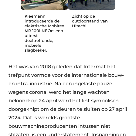
Zicht op de
Kleemann
outdoorstand van
introduceerde de
Hitachi.
elektrische Mobirex
MR 100i NEOe: een
uiterst
doeltreffende,
mobiele
slagbreker.
Het was van 2018 geleden dat Intermat hét
trefpunt vormde voor de internationale bouw-
en infra-industrie. Na een ingelaste pauze
wegens corona, werd het lange wachten
beloond: op 24 april werd het lint symbolisch
doorgeknipt om de deuren te sluiten op 27 april
2024. Dat ’s werelds grootste
bouwmachineproducenten intussen niet
stilzaten, is een understatement. Inspanningen