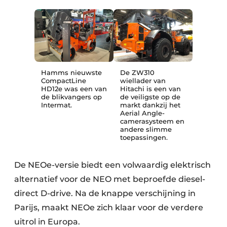
Hamms nieuwste
De ZW310
CompactLine
wiellader van
HD12e was een van
Hitachi is een van
de blikvangers op
de veiligste op de
Intermat.
markt dankzij het
Aerial Angle-
camerasysteem en
andere slimme
toepassingen.
De NEOe-versie biedt een volwaardig elektrisch
alternatief voor de NEO met beproefde diesel-
direct D-drive. Na de knappe verschijning in
Parijs, maakt NEOe zich klaar voor de verdere
uitrol in Europa.