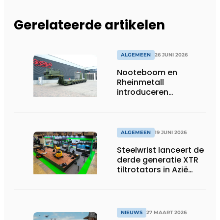
Gerelateerde artikelen
ALGEMEEN
26 JUNI 2026
Nooteboom en
Rheinmetall
introduceren
geavanceerde 8-
assige defensietrailer
op EUROSATORY
ALGEMEEN
19 JUNI 2026
Steelwrist lanceert de
derde generatie XTR
tiltrotators in Azië
tijdens de CSPI-EXPO
in Tokio
NIEUWS
27 MAART 2026