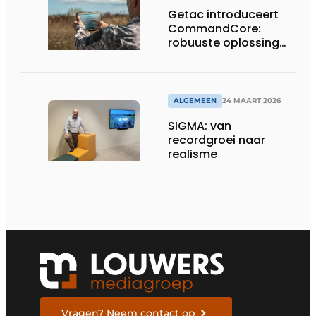
Getac introduceert
CommandCore:
robuuste oplossing
voor dronebesturing
in veeleisende
omgevingen
ALGEMEEN
24 MAART 2026
SIGMA: van
recordgroei naar
realisme
Vragen? Neem contact op