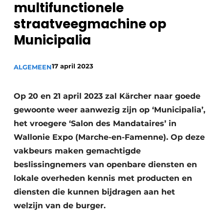
multifunctionele
Privacy / Cookie statement
straatveegmachine op
Vacature aanmelden
Municipalia
Vacatures
Video’s
17 april 2023
ALGEMEEN
Op 20 en 21 april 2023 zal Kärcher naar goede
gewoonte weer aanwezig zijn op ‘Municipalia’,
het vroegere ‘Salon des Mandataires’ in
Wallonie Expo (Marche-en-Famenne). Op deze
vakbeurs maken gemachtigde
beslissingnemers van openbare diensten en
lokale overheden kennis met producten en
diensten die kunnen bijdragen aan het
welzijn van de burger.