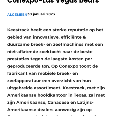
Conexpo-Las Vegas beurs
Privacy / Cookie statement
Vacature aanmelden
30 januari 2023
ALGEMEEN
Vacatures
Video’s
Keestrack heeft een sterke reputatie op het
gebied van innovatieve, efficiënte &
duurzame breek- en zeefmachines met een
niet-aflatende zoektocht naar de beste
prestaties tegen de laagste kosten per
geproduceerde ton. Op Conexpo toont de
fabrikant van mobiele breek- en
zeefapparatuur een overzicht van hun
uitgebreide assortiment. Keestrack, met zijn
Amerikaanse hoofdkantoor in Texas, zal met
zijn Amerikaanse, Canadese en Latijns-
Amerikaanse dealers aanwezig zijn op