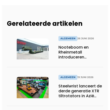
Gerelateerde artikelen
ALGEMEEN
26 JUNI 2026
Nooteboom en
Rheinmetall
introduceren
geavanceerde 8-
assige defensietrailer
op EUROSATORY
ALGEMEEN
19 JUNI 2026
Steelwrist lanceert de
derde generatie XTR
tiltrotators in Azië
tijdens de CSPI-EXPO
in Tokio