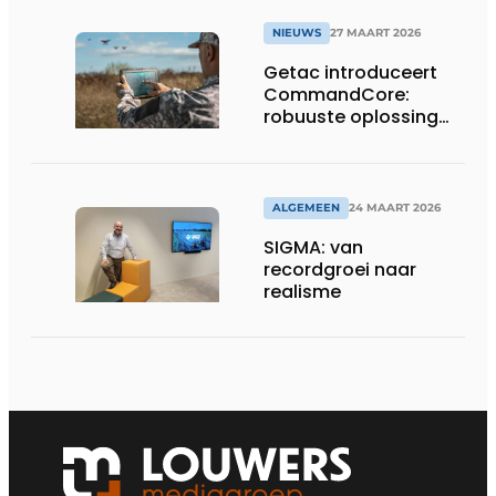
NIEUWS
27 MAART 2026
Getac introduceert
CommandCore:
robuuste oplossing
voor dronebesturing
in veeleisende
omgevingen
ALGEMEEN
24 MAART 2026
SIGMA: van
recordgroei naar
realisme