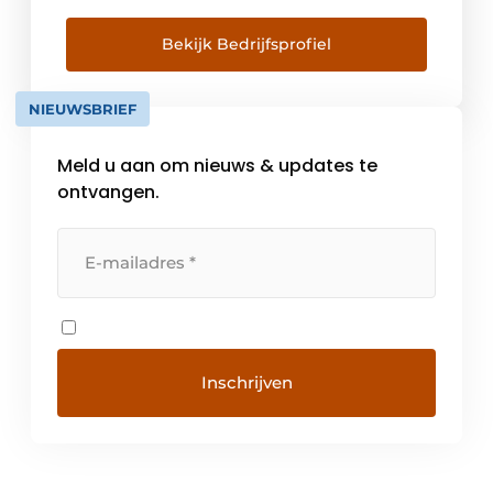
gediversifieerd productaanbod behoort de
Belgische Keestrack-groep vandaag tot een
Bekijk Bedrijfsprofiel
van de sterkst groeiende leveranciers op de
internationale verwerkingsmarkt. Een sterke
NIEUWSBRIEF
globale positie Met in totaal 700
medewerkers verdeeld over vijf […]
Meld u aan om nieuws & updates te
ontvangen.