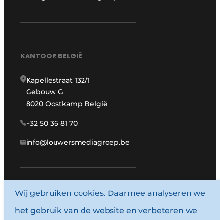
KANTOOR BELGIË
Kapellestraat 132/1
Gebouw G
8020 Oostkamp België
+32 50 36 81 70
info@louwersmediagroep.be
www.louwersmediagroep.com
Wij gebruiken cookies. Daarmee analyseren we
het gebruik van de website en verbeteren we
© 1987 - 2026 Louwersmediagroep.