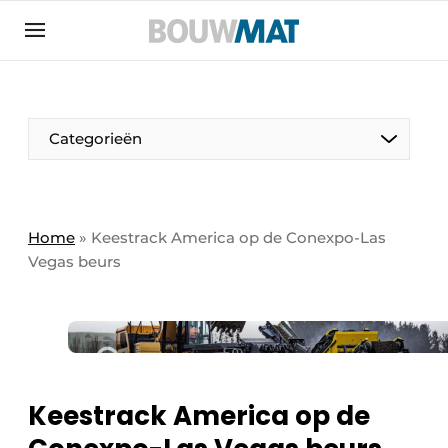
Aanmelden
Algemene voorwaarden
Bedrijven
Aanmelden
Aanmelden FR
Bedankt voor de aanmeldin
Bedankt voor de aan
Categorieën
Bedrijven
Bouwmat | Platform over bouwmaterieel &
bouwmachines
Home
»
Keestrack America op de Conexpo-Las
Contact
Vegas beurs
Direct contact
Evenement aanmelden
Meest gelezen
Nieuwsbrief
Keestrack America op de
Podcasts