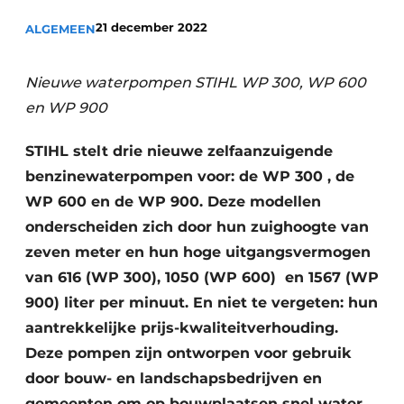
Privacy / Cookie statement
21 december 2022
ALGEMEEN
Vacature aanmelden
Vacatures
Nieuwe waterpompen STIHL WP 300, WP 600
Video’s
en WP 900
STIHL stelt drie nieuwe zelfaanzuigende
benzinewaterpompen voor: de WP 300 , de
WP 600 en de WP 900. Deze modellen
onderscheiden zich door hun zuighoogte van
zeven meter en hun hoge uitgangsvermogen
van 616 (WP 300), 1050 (WP 600) ​ en 1567 (WP
900) liter per minuut. En niet te vergeten: hun
aantrekkelijke prijs-kwaliteitverhouding.
Deze pompen zijn ontworpen voor gebruik
door bouw- en landschapsbedrijven en
gemeenten om op bouwplaatsen snel water