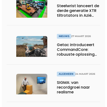
Steelwrist lanceert de
derde generatie XTR
tiltrotators in Azië
tijdens de CSPI-EXPO
in Tokio
NIEUWS
27 MAART 2026
Getac introduceert
CommandCore:
robuuste oplossing
voor dronebesturing
in veeleisende
omgevingen
ALGEMEEN
24 MAART 2026
SIGMA: van
recordgroei naar
realisme