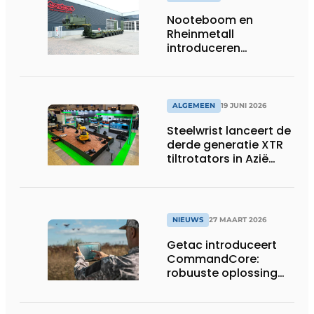
Nooteboom en
Rheinmetall
introduceren
geavanceerde 8-
assige defensietrailer
op EUROSATORY
ALGEMEEN
19 JUNI 2026
Steelwrist lanceert de
derde generatie XTR
tiltrotators in Azië
tijdens de CSPI-EXPO
in Tokio
NIEUWS
27 MAART 2026
Getac introduceert
CommandCore:
robuuste oplossing
voor dronebesturing
in veeleisende