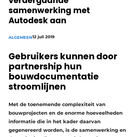
verdergaande
Privacy / Cookie statement
samenwerking met
Vacature aanmelden
Autodesk aan
Vacatures
Video’s
12 juli 2019
ALGEMEEN
Gebruikers kunnen door
partnership hun
bouwdocumentatie
stroomlijnen
Met de toenemende complexiteit van
bouwprojecten en de enorme hoeveelheden
informatie die in het kader daarvan
gegenereerd worden, is de samenwerking en