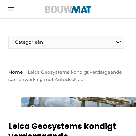
Aanmelden
Algemene voorwaarden
Bedrijven
Aanmelden
Aanmelden FR
Bedankt voor de aanmeldin
Bedankt voor de aan
Categorieën
Bedrijven
Bouwmat | Platform over bouwmaterieel &
bouwmachines
Home
»
Leica Geosystems kondigt verdergaande
Contact
samenwerking met Autodesk aan
Direct contact
Evenement aanmelden
Meest gelezen
Nieuwsbrief
Leica Geosystems kondigt
Podcasts