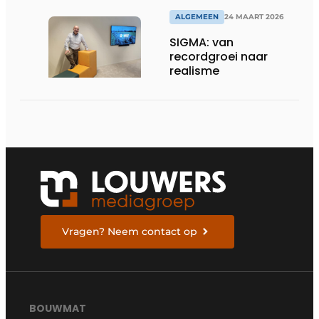
omgevingen
ALGEMEEN
24 MAART 2026
SIGMA: van
recordgroei naar
realisme
Vragen? Neem contact op
BOUWMAT