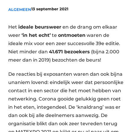
Privacy / Cookie statement
13 september 2021
ALGEMEEN
Vacature aanmelden
Vacatures
Het
ideale beursweer
en de drang om elkaar
Video’s
weer
‘in het echt’
te
ontmoeten
waren de
ideale mix voor een zeer succesvolle 39e editie.
Niet minder dan
41.671 bezoekers
(bijna 2.000
meer dan in 2019) bezochten de beurs!
De reacties bij exposanten waren dan ook bijna
unaniem lovend: eindelijk weer dat persoonlijke
contact in een sector die het moet hebben van
netwerking. Corona gooide gelukkig geen roet
in het eten, integendeel. De ‘knaldrang’ was er
dan ook bij alle deelnemers aanwezig. De
organisatie blikt dan ook zeer tevreden terug
op MATEXPO 2021 en kijkt er nu al naar uit om