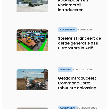
Nooteboom en
Rheinmetall
introduceren
geavanceerde 8-
assige defensietrailer
op EUROSATORY
ALGEMEEN
19 JUNI 2026
Steelwrist lanceert de
derde generatie XTR
tiltrotators in Azië
tijdens de CSPI-EXPO
in Tokio
NIEUWS
27 MAART 2026
Getac introduceert
CommandCore:
robuuste oplossing
voor dronebesturing
in veeleisende
omgevingen
ALGEMEEN
24 MAART 2026