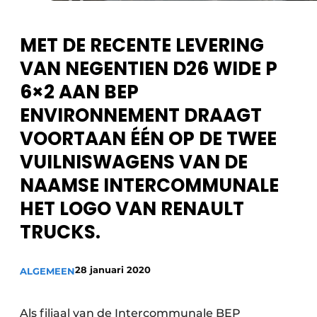
Privacy / Cookie statement
Vacature aanmelden
MET DE RECENTE LEVERING
Vacatures
VAN NEGENTIEN D26 WIDE P
Video’s
6×2 AAN BEP
ENVIRONNEMENT DRAAGT
VOORTAAN ÉÉN OP DE TWEE
VUILNISWAGENS VAN DE
NAAMSE INTERCOMMUNALE
HET LOGO VAN RENAULT
TRUCKS.
28 januari 2020
ALGEMEEN
Als filiaal van de Intercommunale BEP