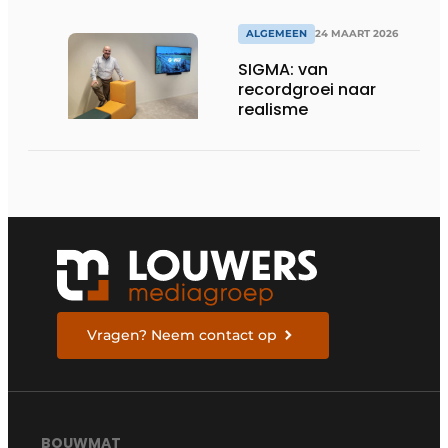
omgevingen
ALGEMEEN
24 MAART 2026
SIGMA: van
recordgroei naar
realisme
Vragen? Neem contact op
BOUWMAT