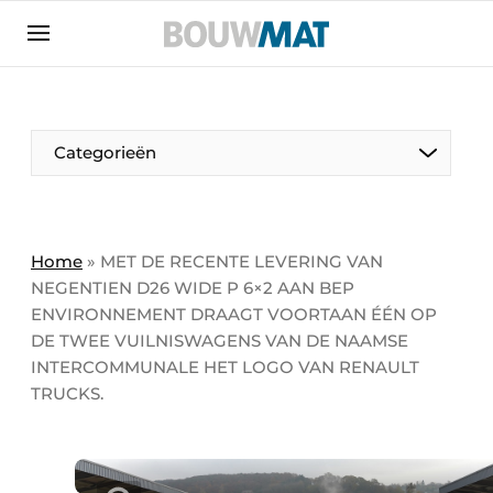
Aanmelden
Algemene voorwaarden
Bedrijven
Aanmelden
Aanmelden FR
Bedankt voor de aanmeldin
Bedankt voor de aan
Categorieën
Bedrijven
Bouwmat | Platform over bouwmaterieel &
bouwmachines
Home
»
MET DE RECENTE LEVERING VAN
Contact
NEGENTIEN D26 WIDE P 6×2 AAN BEP
ENVIRONNEMENT DRAAGT VOORTAAN ÉÉN OP
Direct contact
DE TWEE VUILNISWAGENS VAN DE NAAMSE
Evenement aanmelden
INTERCOMMUNALE HET LOGO VAN RENAULT
Meest gelezen
TRUCKS.
Nieuwsbrief
Podcasts