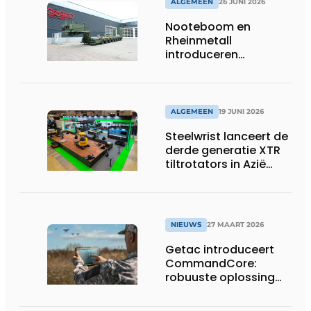
ALGEMEEN
26 JUNI 2026
Nooteboom en
Rheinmetall
introduceren
geavanceerde 8-
assige defensietrailer
op EUROSATORY
ALGEMEEN
19 JUNI 2026
Steelwrist lanceert de
derde generatie XTR
tiltrotators in Azië
tijdens de CSPI-EXPO
in Tokio
NIEUWS
27 MAART 2026
Getac introduceert
CommandCore:
robuuste oplossing
voor dronebesturing
in veeleisende