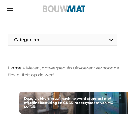
Aanmelden
Algemene voorwaarden
Bedrijven
Aanmelden
Aanmelden FR
Bedankt voor de aanmeldin
Bedankt voor de aan
Categorieën
Bedrijven
Bouwmat | Platform over bouwmaterieel &
bouwmachines
Home
»
Meten, ontwerpen én uitvoeren: verhoogde
Contact
flexibiliteit op de werf
Direct contact
Evenement aanmelden
Deze Liebherr-graafmachine werd uitgerust met
Meest gelezen
machinebesturing en GNSS-meetsysteem van MC-
Mobile.
Nieuwsbrief
Podcasts