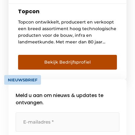
Topcon
Topcon ontwikkelt, produceert en verkoopt
een breed assortiment hoog technologische
producten voor de bouw, infra en
landmeetkunde. Met meer dan 80 jaar
ervaring in de ontwikkeling, de productie en
de distributie van meetinstrumenten en
meetsystemen is Topcon uitstekend in staat
Bekijk Bedrijfsprofiel
om aan al uw meetwensen te voldoen en
deze professioneel te ondersteunen. Sinds
NIEUWSBRIEF
de oprichting in 1932 […]
Meld u aan om nieuws & updates te
ontvangen.