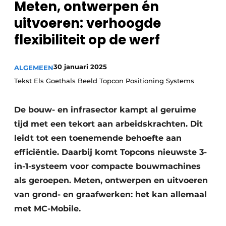
Meten, ontwerpen én
Privacy / Cookie statement
uitvoeren: verhoogde
Vacature aanmelden
flexibiliteit op de werf
Vacatures
Video’s
30 januari 2025
ALGEMEEN
Tekst Els Goethals Beeld Topcon Positioning Systems
De bouw- en infrasector kampt al geruime
tijd met een tekort aan arbeidskrachten. Dit
leidt tot een toenemende behoefte aan
efficiëntie. Daarbij komt Topcons nieuwste 3-
in-1-systeem voor compacte bouwmachines
als geroepen. Meten, ontwerpen en uitvoeren
van grond- en graafwerken: het kan allemaal
met MC-Mobile.