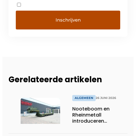
Gerelateerde artikelen
ALGEMEEN
26 JUNI 2026
Nooteboom en
Rheinmetall
introduceren
geavanceerde 8-
assige defensietrailer