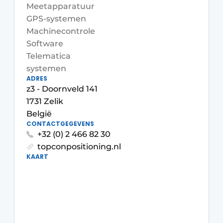
Privacy / Cookie statement
Meetapparatuur
GPS-systemen
Vacature aanmelden
Machinecontrole
Vacatures
Software
Telematica
Video’s
systemen
ADRES
z3 - Doornveld 141
1731 Zelik
België
CONTACTGEGEVENS
+32 (0) 2 466 82 30
topconpositioning.nl
KAART