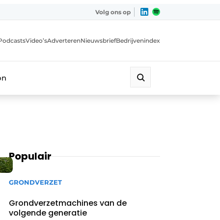
Volg ons op
Podcasts
Video’s
Adverteren
Nieuwsbrief
Bedrijvenindex
on
Populair
GRONDVERZET
Grondverzetmachines van de
volgende generatie