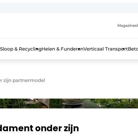
Magazines
r de aanmelding
kt voor de aanmelding FR
Sloop & Recycling
Heien & Funderen
Verticaal Transport
Bet
rieel & bouwmachines
r zijn partnermodel
dament onder zijn