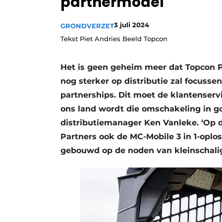
partnermodel
Vacature aanmelden
3 juli 2024
GRONDVERZET
Vacatures
Tekst Piet Andries Beeld Topcon
Video’s
Het is geen geheim meer dat Topcon P
nog sterker op distributie zal focuss
partnerships. Dit moet de klantenservi
ons land wordt die omschakeling in g
distributiemanager Ken Vanleke. ‘Op
Partners ook de MC-Mobile 3 in 1-opl
gebouwd op de noden van kleinschali