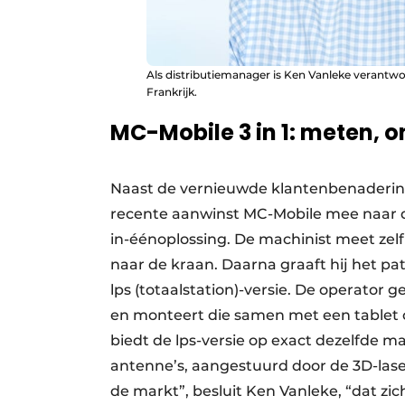
Als distributiemanager is Ken Vanleke verantwo
Frankrijk.
MC-Mobile 3 in 1: meten, 
Naast de vernieuwde klantenbenaderin
recente aanwinst MC-Mobile mee naar de 
in-éénoplossing. De machinist meet zelf
naar de kraan. Daarna graaft hij het pat
lps (totaalstation)-versie. De operator 
en monteert die samen met een tablet o
biedt de lps-versie op exact dezelfde 
antenne’s, aangestuurd door de 3D-lase
de markt”, besluit Ken Vanleke, “dat zi