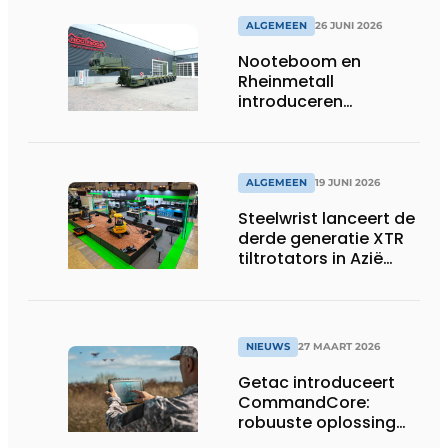
ALGEMEEN
26 JUNI 2026
Nooteboom en
Rheinmetall
introduceren
geavanceerde 8-
assige defensietrailer
op EUROSATORY
ALGEMEEN
19 JUNI 2026
Steelwrist lanceert de
derde generatie XTR
tiltrotators in Azië
tijdens de CSPI-EXPO
in Tokio
NIEUWS
27 MAART 2026
Getac introduceert
CommandCore:
robuuste oplossing
voor dronebesturing