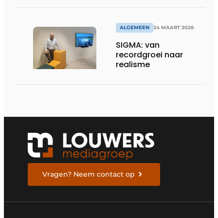
in veeleisende
omgevingen
ALGEMEEN
24 MAART 2026
SIGMA: van
recordgroei naar
realisme
Vragen? Neem contact op