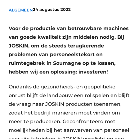
Privacy / Cookie statement
24 augustus 2022
ALGEMEEN
Vacature aanmelden
Vacatures
Voor de productie van betrouwbare machines
Video’s
van goede kwaliteit zijn middelen nodig. Bij
JOSKIN, om de steeds terugkerende
problemen van personeelstekort en
ruimtegebrek in Soumagne op te lossen,
hebben wij een oplossing: investeren!
Ondanks de gezondheids- en geopolitieke
onrust blijft de landbouw een rol spelen en blijft
de vraag naar JOSKIN producten toenemen,
zodat het bedrijf manieren moet vinden om
meer te produceren. Geconfronteerd met
moeilijkheden bij het aanwerven van personeel
voor zijn fabrieken, is JOSKIN verplicht op een