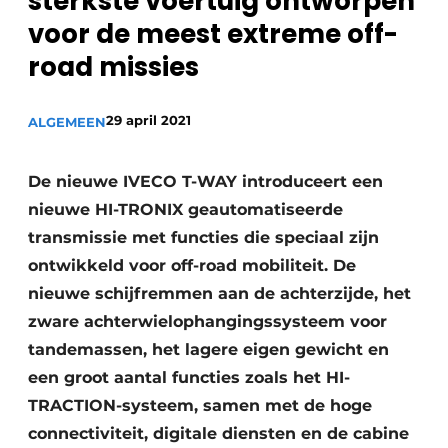
sterkste voertuig ontworpen
Privacy / Cookie statement
voor de meest extreme off-
Vacature aanmelden
road missies
Vacatures
Video’s
29 april 2021
ALGEMEEN
De nieuwe IVECO T-WAY introduceert een
nieuwe HI-TRONIX geautomatiseerde
transmissie met functies die speciaal zijn
ontwikkeld voor off-road mobiliteit. De
nieuwe schijfremmen aan de achterzijde, het
zware achterwielophangingssysteem voor
tandemassen, het lagere eigen gewicht en
een groot aantal functies zoals het HI-
TRACTION-systeem, samen met de hoge
connectiviteit, digitale diensten en de cabine