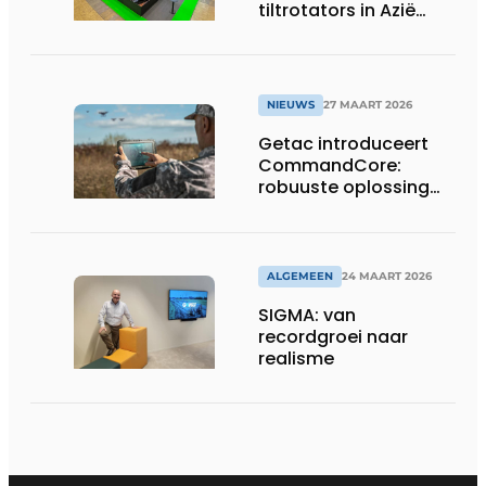
tiltrotators in Azië
tijdens de CSPI-EXPO
in Tokio
NIEUWS
27 MAART 2026
Getac introduceert
CommandCore:
robuuste oplossing
voor dronebesturing
in veeleisende
omgevingen
ALGEMEEN
24 MAART 2026
SIGMA: van
recordgroei naar
realisme