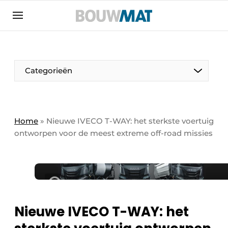
Aanmelden
Algemene voorwaarden
Bedrijven
Aanmelden
Aanmelden FR
Bedankt voor de aanmeldin
Bedankt voor de aan
Categorieën
Bedrijven
Bouwmat | Platform over bouwmaterieel &
bouwmachines
Home
»
Nieuwe IVECO T-WAY: het sterkste voertuig
Contact
ontworpen voor de meest extreme off-road missies
Direct contact
Evenement aanmelden
Meest gelezen
Nieuwsbrief
Nieuwe IVECO T-WAY: het
Podcasts