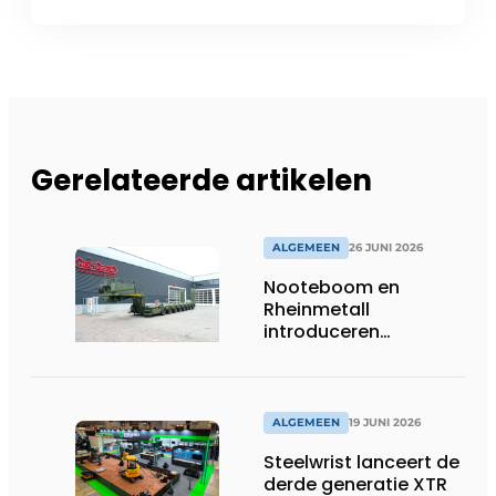
Gerelateerde artikelen
ALGEMEEN
26 JUNI 2026
Nooteboom en
Rheinmetall
introduceren
geavanceerde 8-
assige defensietrailer
op EUROSATORY
ALGEMEEN
19 JUNI 2026
Steelwrist lanceert de
derde generatie XTR