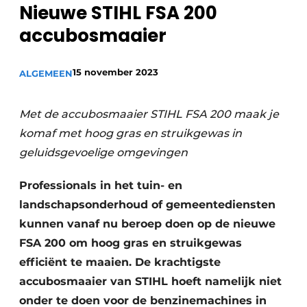
Nieuwe STIHL FSA 200
Privacy / Cookie statement
accubosmaaier
Vacature aanmelden
Vacatures
15 november 2023
ALGEMEEN
Video’s
Met de accubosmaaier STIHL FSA 200 maak je
komaf met hoog gras en struikgewas in
geluidsgevoelige omgevingen
Professionals in het tuin- en
landschapsonderhoud of gemeentediensten
kunnen vanaf nu beroep doen op de nieuwe
FSA 200 om hoog gras en struikgewas
efficiënt te maaien. De krachtigste
accubosmaaier van STIHL hoeft namelijk niet
onder te doen voor de benzinemachines in