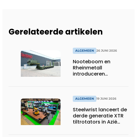
Gerelateerde artikelen
ALGEMEEN
26 JUNI 2026
Nooteboom en
Rheinmetall
introduceren
geavanceerde 8-
assige defensietrailer
op EUROSATORY
ALGEMEEN
19 JUNI 2026
Steelwrist lanceert de
derde generatie XTR
tiltrotators in Azië
tijdens de CSPI-EXPO
in Tokio