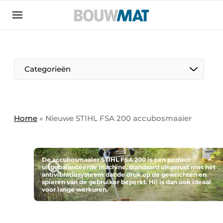
Aanmelden
Algemene voorwaarden
Bedrijven
Aanmelden
Aanmelden FR
Bedankt voor de aanmeldin
Bedankt voor de aan
Categorieën
Bedrijven
Bouwmat | Platform over bouwmaterieel &
bouwmachines
Home
»
Nieuwe STIHL FSA 200 accubosmaaier
Contact
Direct contact
Evenement aanmelden
De accubosmaaier STIHL FSA 200 is een perfect
uitgebalanceerde machine, standaard uitgerust met het
antivibratiesysteem dat de druk op de gewrichten en
Meest gelezen
spieren van de gebruiker beperkt. Hij is dan ook ideaal
voor lange werkuren.
Nieuwsbrief
Podcasts