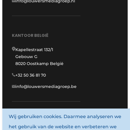
info@louwersmediagroep.nl
KANTOOR BELGIË
Kapellestraat 132/1
Gebouw G
8020 Oostkamp België
+32 50 36 81 70
info@louwersmediagroep.be
Wij gebruiken cookies. Daarmee analyseren we
www.louwersmediagroep.com
het gebruik van de website en verbeteren we
© 1987 - 2026 Louwersmediagroep.