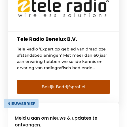
Tele Radio Benelux B.V.
Tele Radio ‘Expert op gebied van draadloze
afstandsbedieningen’ Met meer dan 60 jaar
aan ervaring hebben we solide kennis en
ervaring van radiografisch bediende
systemen voor industriële toepassingen.
Onze universele draadloze systemen zijn te
vinden bij procesbesturing, in de offshore,
Bekijk Bedrijfsprofiel
bij geautomatiseerde toegangssystemen, in
de scheepvaart, bij de bediening van kranen
NIEUWSBRIEF
en lieren etc. De […]
Meld u aan om nieuws & updates te
ontvangen.