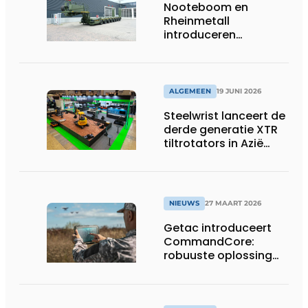
Nooteboom en
Rheinmetall
introduceren
geavanceerde 8-
assige defensietrailer
op EUROSATORY
ALGEMEEN
19 JUNI 2026
Steelwrist lanceert de
derde generatie XTR
tiltrotators in Azië
tijdens de CSPI-EXPO
in Tokio
NIEUWS
27 MAART 2026
Getac introduceert
CommandCore:
robuuste oplossing
voor dronebesturing
in veeleisende
omgevingen