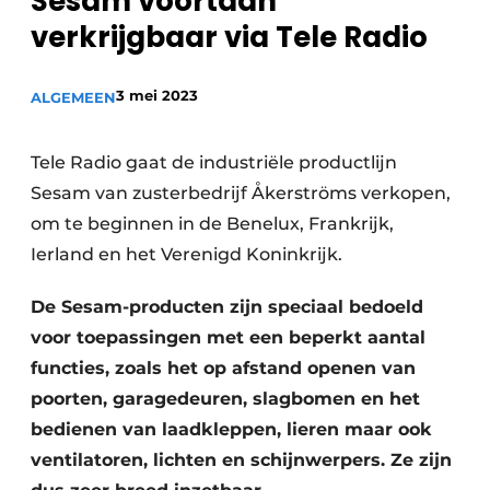
Sesam voortaan
Privacy / Cookie statement
verkrijgbaar via Tele Radio
Vacature aanmelden
Vacatures
3 mei 2023
ALGEMEEN
Video’s
Tele Radio gaat de industriële productlijn
Sesam van zusterbedrijf Åkerströms verkopen,
om te beginnen in de Benelux, Frankrijk,
Ierland en het Verenigd Koninkrijk.
De Sesam-producten zijn speciaal bedoeld
voor toepassingen met een beperkt aantal
functies, zoals het op afstand openen van
poorten, garagedeuren, slagbomen en het
bedienen van laadkleppen, lieren maar ook
ventilatoren, lichten en schijnwerpers. Ze zijn