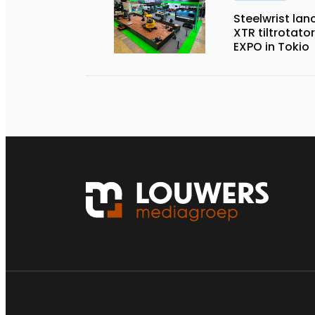
Steelwrist lan
XTR tiltrotator
EXPO in Tokio