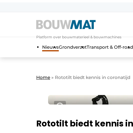
Aanmelden
Algemene voorwaarden
Platform over bouwmaterieel & bouwmachines
Bedrijven
Aanmelden
Aanmelden FR
Bedankt voo
Bedan
Nieuws
Grondverzet
Transport & Off-road
Bedrijven
Bouwmat | Platform over bouwmate
Contact
Home
»
Rototilt biedt kennis in coronatijd
Direct contact
Evenement aanmelden
Meest gelezen
Nieuwsbrief
Podcasts
Rototilt biedt kennis i
Privacy / Cookie statement