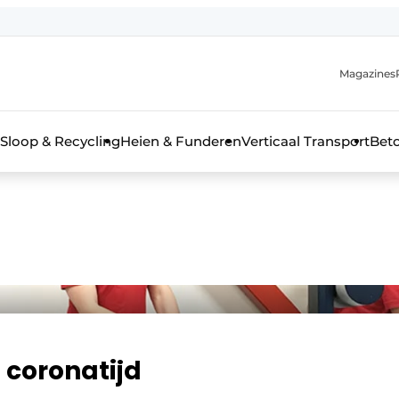
Magazines
r de aanmelding
kt voor de aanmelding FR
Sloop & Recycling
Heien & Funderen
Verticaal Transport
Bet
rieel & bouwmachines
n coronatijd