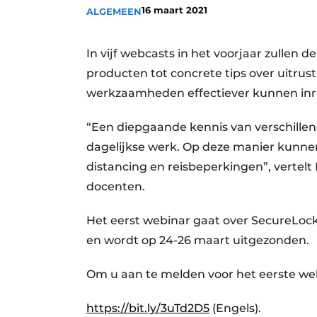
16 maart 2021
ALGEMEEN
Vacature aanmelden
Vacatures
In vijf webcasts in het voorjaar zullen 
Video’s
producten tot concrete tips over uitru
werkzaamheden effectiever kunnen inr
“Een diepgaande kennis van verschillen
dagelijkse werk. Op deze manier kunnen
distancing en reisbeperkingen”, verte
docenten.
Het eerst webinar gaat over SecureLock
en wordt op 24-26 maart uitgezonden.
Om u aan te melden voor het eerste we
https://bit.ly/3uTd2D5
(Engels).