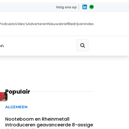
Volg ons op
Podcasts
Video’s
Adverteren
Nieuwsbrief
Bedrijvenindex
on
Populair
ALGEMEEN
Nooteboom en Rheinmetall
introduceren geavanceerde 8-assige