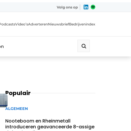
Volg ons op
Podcasts
Video’s
Adverteren
Nieuwsbrief
Bedrijvenindex
on
Populair
ALGEMEEN
Nooteboom en Rheinmetall
introduceren geavanceerde 8-assige