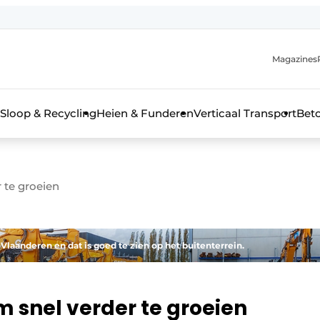
Magazines
r de aanmelding
kt voor de aanmelding FR
Sloop & Recycling
Heien & Funderen
Verticaal Transport
Bet
rieel & bouwmachines
 te groeien
-Vlaanderen en dat is goed te zien op het buitenterrein.
m snel verder te groeien