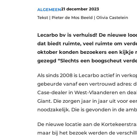
Vacature aanmelden
21 december 2023
ALGEMEEN
Vacatures
Tekst | Pieter de Mos Beeld | Olivia Castelein
Video’s
Lecarbo bv is verhuisd! De nieuwe loods
dat biedt ruimte, veel ruimte om verd
oktober konden bezoekers een kijkje n
gezegd “Slechts een boogscheut verder
Als sinds 2008 is Lecarbo actief in ver
gebeurde vanaf een vertrouwd adres: de 
Case-dealer in West-Vlaanderen en de
Giant. Die zorgen jaar in jaar uit voor 
noodzakelijk. Die is gevonden in de am
De nieuwe locatie aan de Kortekeerstraat
maar bij het bezoek werden de verschill