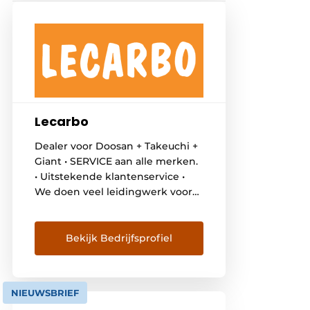
Lecarbo
Dealer voor Doosan + Takeuchi +
Giant • SERVICE aan alle merken.
• Uitstekende klantenservice •
We doen veel leidingwerk voor
de bediening van sorteergrijpers
en monteren vaak
boomklemmen op minigravers
Bekijk Bedrijfsprofiel
en grotere graafmachines
ongeacht het merk. • Bij de
verkoop van nieuwe machines
NIEUWSBRIEF
kijken we altijd samen met de