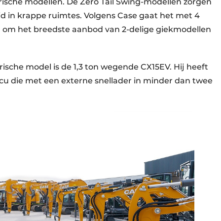
ktrische modellen. De Zero Tail Swing-modellen zorgen
 in krappe ruimtes. Volgens Case gaat het met 4
on om het breedste aanbod van 2-delige giekmodellen
trische model is de 1,3 ton wegende CX15EV. Hij heeft
u die met een externe snellader in minder dan twee