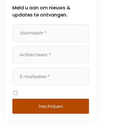
klant welke machine het best […]
Meld u aan om nieuws &
updates te ontvangen.