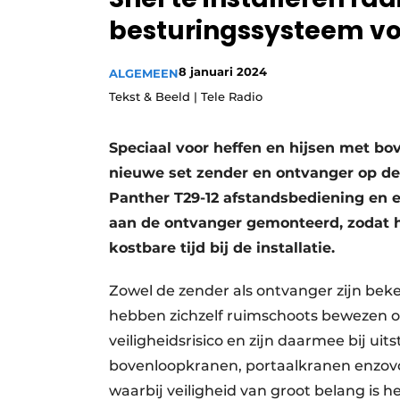
Vacature aanmelden
besturingssysteem voo
Vacatures
8 januari 2024
ALGEMEEN
Video’s
Tekst & Beeld | Tele Radio
Speciaal voor heffen en hijsen met bo
nieuwe set zender en ontvanger op de 
Panther T29-12 afstandsbediening en e
aan de ontvanger gemonteerd, zodat hi
kostbare tijd bij de installatie.
Zowel de zender als ontvanger zijn bek
hebben zichzelf ruimschoots bewezen
veiligheidsrisico en zijn daarmee bij uit
bovenloopkranen, portaalkranen enzovo
waarbij veiligheid van groot belang is h