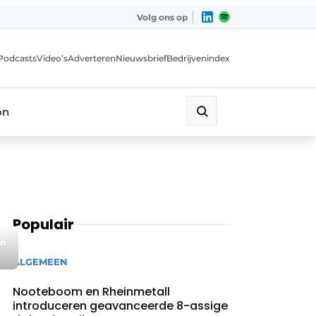
Volg ons op
Podcasts
Video’s
Adverteren
Nieuwsbrief
Bedrijvenindex
on
Populair
en
ALGEMEEN
Nooteboom en Rheinmetall
introduceren geavanceerde 8-assige