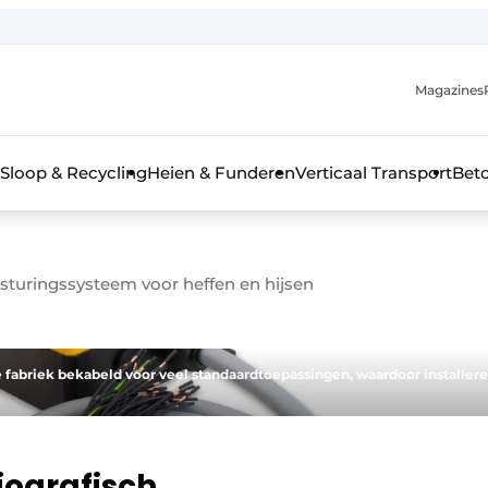
Magazines
r de aanmelding
kt voor de aanmelding FR
Sloop & Recycling
Heien & Funderen
Verticaal Transport
Bet
rieel & bouwmachines
besturingssysteem voor heffen en hijsen
 fabriek bekabeld voor veel standaardtoepassingen, waardoor installer
diografisch