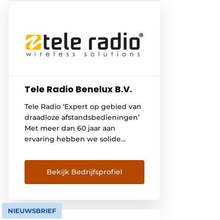
Tele Radio Benelux B.V.
Tele Radio ‘Expert op gebied van
draadloze afstandsbedieningen’
Met meer dan 60 jaar aan
ervaring hebben we solide
kennis en ervaring van
radiografisch bediende
systemen voor industriële
Bekijk Bedrijfsprofiel
toepassingen. Onze universele
draadloze systemen zijn te
vinden bij procesbesturing, in de
NIEUWSBRIEF
offshore, bij geautomatiseerde