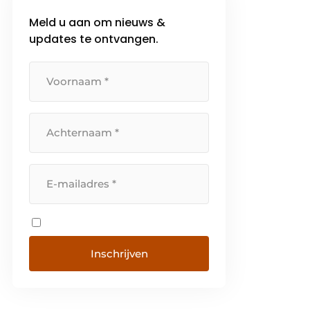
toegangssystemen, in de
Meld u aan om nieuws &
scheepvaart, bij de bediening
updates te ontvangen.
van kranen en lieren etc. De […]