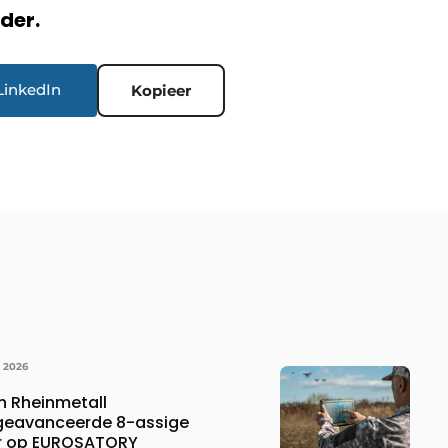
rder.
LinkedIn
Kopieer
I 2026
 Rheinmetall
 geavanceerde 8-assige
er op EUROSATORY