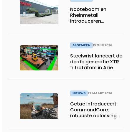
Nooteboom en
Rheinmetall
introduceren
geavanceerde 8-
assige defensietrailer
op EUROSATORY
ALGEMEEN
19 JUNI 2026
Steelwrist lanceert de
derde generatie XTR
tiltrotators in Azië
tijdens de CSPI-EXPO
in Tokio
NIEUWS
27 MAART 2026
Getac introduceert
CommandCore:
robuuste oplossing
voor dronebesturing
in veeleisende