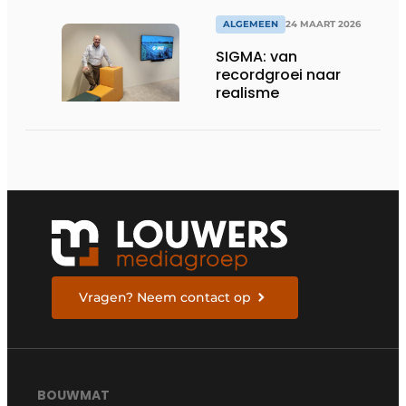
omgevingen
ALGEMEEN
24 MAART 2026
SIGMA: van
recordgroei naar
realisme
Vragen? Neem contact op
BOUWMAT