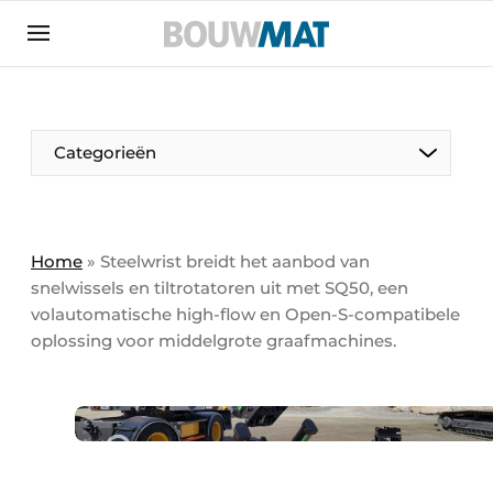
Aanmelden
Algemene voorwaarden
Bedrijven
Aanmelden
Aanmelden FR
Bedankt voor de aanmeldin
Bedankt voor de aan
Categorieën
Bedrijven
Bouwmat | Platform over bouwmaterieel &
bouwmachines
Home
»
Steelwrist breidt het aanbod van
Contact
snelwissels en tiltrotatoren uit met SQ50, een
volautomatische high-flow en Open-S-compatibele
Direct contact
oplossing voor middelgrote graafmachines.
Evenement aanmelden
Meest gelezen
Nieuwsbrief
Podcasts