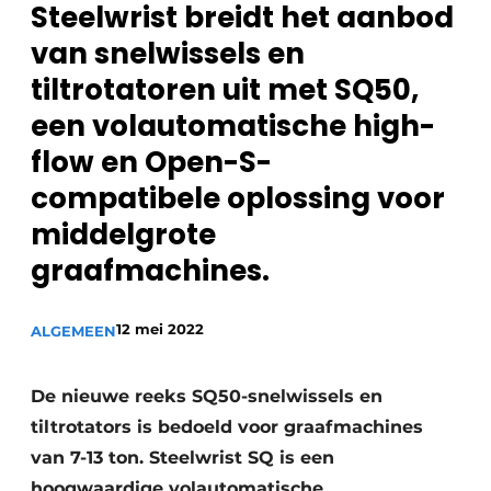
Steelwrist breidt het aanbod
Privacy / Cookie statement
van snelwissels en
Vacature aanmelden
tiltrotatoren uit met SQ50,
Vacatures
een volautomatische high-
Video’s
flow en Open-S-
compatibele oplossing voor
middelgrote
graafmachines.
12 mei 2022
ALGEMEEN
De nieuwe reeks SQ50-snelwissels en
tiltrotators is bedoeld voor graafmachines
van 7-13 ton. Steelwrist SQ is een
hoogwaardige volautomatische