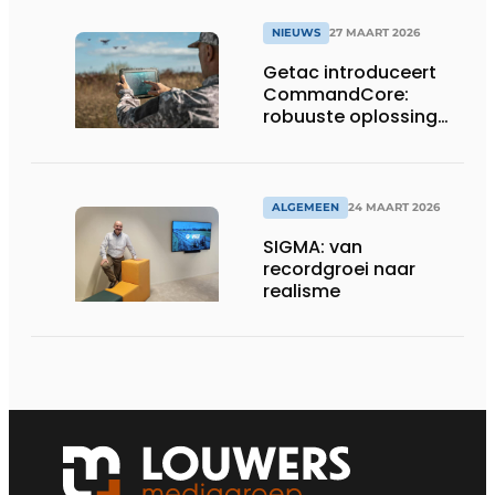
NIEUWS
27 MAART 2026
Getac introduceert
CommandCore:
robuuste oplossing
voor dronebesturing
in veeleisende
omgevingen
ALGEMEEN
24 MAART 2026
SIGMA: van
recordgroei naar
realisme