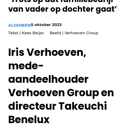
Privacy / Cookie statement
van vader op dochter gaat’
Vacature aanmelden
Vacatures
5 oktober 2023
ALGEMEEN
Video’s
Tekst | Kees Beijer Beeld | Verhoeven Group
Iris Verhoeven,
mede-
aandeelhouder
Verhoeven Group en
directeur Takeuchi
Benelux