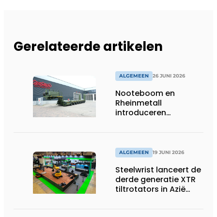
Gerelateerde artikelen
ALGEMEEN
26 JUNI 2026
Nooteboom en
Rheinmetall
introduceren
geavanceerde 8-
assige defensietrailer
op EUROSATORY
ALGEMEEN
19 JUNI 2026
Steelwrist lanceert de
derde generatie XTR
tiltrotators in Azië
tijdens de CSPI-EXPO
in Tokio