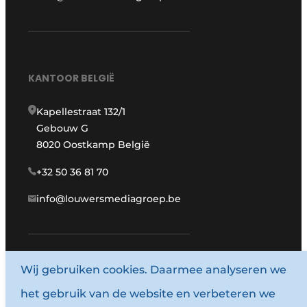
KANTOOR BELGIË
Kapellestraat 132/1
Gebouw G
8020 Oostkamp België
+32 50 36 81 70
info@louwersmediagroep.be
www.louwersmediagroep.com
Wij gebruiken cookies. Daarmee analyseren we
het gebruik van de website en verbeteren we
© 1987 - 2026 Louwersmediagroep.