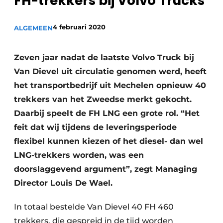
FH-trekkers bij Volvo Trucks
Privacy / Cookie statement
Vacature aanmelden
4 februari 2020
ALGEMEEN
Vacatures
Video’s
Zeven jaar nadat de laatste Volvo Truck bij
Van Dievel uit circulatie genomen werd, heeft
het transportbedrijf uit Mechelen opnieuw 40
trekkers van het Zweedse merkt gekocht.
Daarbij speelt de FH LNG een grote rol. “Het
feit dat wij tijdens de leveringsperiode
flexibel kunnen kiezen of het diesel- dan wel
LNG-trekkers worden, was een
doorslaggevend argument”, zegt Managing
Director Louis De Wael.
In totaal bestelde Van Dievel 40 FH 460
trekkers, die gespreid in de tijd worden