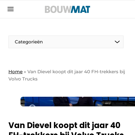
Aanmelden
Algemene voorwaarden
Bedrijven
Aanmelden
Aanmelden FR
Bedankt voor de aanmeldin
Bedankt voor de aan
Categorieën
Bedrijven
Bouwmat | Platform over bouwmaterieel &
bouwmachines
Home
»
Van Dievel koopt dit jaar 40 FH-trekkers bij
Contact
Volvo Trucks
Direct contact
Evenement aanmelden
Meest gelezen
Nieuwsbrief
Van Dievel koopt dit jaar 40
Podcasts