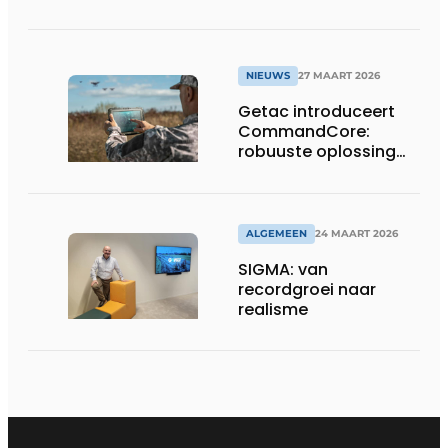
tijdens de CSPI-EXPO
in Tokio
NIEUWS
27 MAART 2026
Getac introduceert
CommandCore:
robuuste oplossing
voor dronebesturing
in veeleisende
omgevingen
ALGEMEEN
24 MAART 2026
SIGMA: van
recordgroei naar
realisme