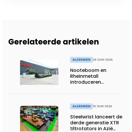
Gerelateerde artikelen
ALGEMEEN
26 JUNI 2026
Nooteboom en
Rheinmetall
introduceren
geavanceerde 8-
assige defensietrailer
op EUROSATORY
ALGEMEEN
19 JUNI 2026
Steelwrist lanceert de
derde generatie XTR
tiltrotators in Azië