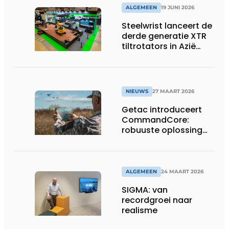
ALGEMEEN
19 JUNI 2026
Steelwrist lanceert de
derde generatie XTR
tiltrotators in Azië
tijdens de CSPI-EXPO
in Tokio
NIEUWS
27 MAART 2026
Getac introduceert
CommandCore:
robuuste oplossing
voor dronebesturing
in veeleisende
omgevingen
ALGEMEEN
24 MAART 2026
SIGMA: van
recordgroei naar
realisme