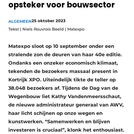
opsteker voor bouwsector
Privacy / Cookie statement
Vacature aanmelden
25 oktober 2023
ALGEMEEN
Vacatures
Tekst | Niels Rouvrois Beeld | Matexpo
Video’s
Matexpo sloot op 10 september onder een
stralende zon de deuren van haar 40e editie.
Ondanks een onzeker economisch klimaat,
tekenden de bezoekers massaal present in
Kortrijk XPO. Uiteindelijk tikte de teller op
38.048 bezoekers af. Tijdens de Dag van de
Wegenbouw liet Kathy Vandenmeersschaut,
de nieuwe administrateur generaal van AWV,
haar licht schijnen op onze wegen en
kunstwerken. “Samenwerken en blijven
investeren is cruciaal”, klonk het enthousiast.