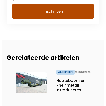
Gerelateerde artikelen
ALGEMEEN
26 JUNI 2026
Nooteboom en
Rheinmetall
introduceren
geavanceerde 8-
assige defensietrailer
op EUROSATORY