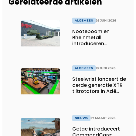
Gerelateerde artikelen
ALGEMEEN
26 JUNI 2026
Nooteboom en
Rheinmetall
introduceren
geavanceerde 8-
assige defensietrailer
op EUROSATORY
ALGEMEEN
19 JUNI 2026
Steelwrist lanceert de
derde generatie XTR
tiltrotators in Azië
tijdens de CSPI-EXPO
in Tokio
NIEUWS
27 MAART 2026
Getac introduceert
CommandCore: