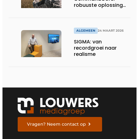
robuuste oplossing
voor dronebesturing
in veeleisende
omgevingen
ALGEMEEN
24 MAART 2026
SIGMA: van
recordgroei naar
realisme
Vragen? Neem contact op