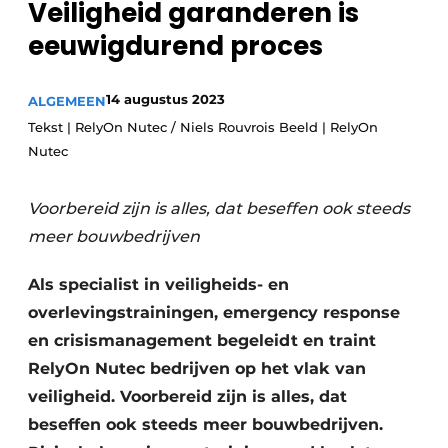
Veiligheid garanderen is
Privacy / Cookie statement
eeuwigdurend proces
Vacature aanmelden
Vacatures
14 augustus 2023
ALGEMEEN
Video’s
Tekst | RelyOn Nutec / Niels Rouvrois Beeld | RelyOn
Nutec
Voorbereid zijn is alles, dat beseffen ook steeds
meer bouwbedrijven
Als specialist in veiligheids- en
overlevingstrainingen, emergency response
en crisismanagement begeleidt en traint
RelyOn Nutec bedrijven op het vlak van
veiligheid. Voorbereid zijn is alles, dat
beseffen ook steeds meer bouwbedrijven.