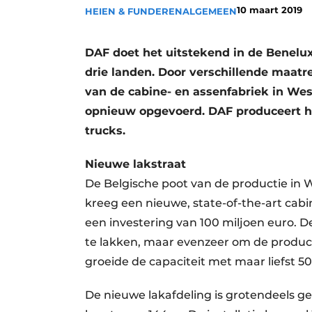
10 maart 2019
HEIEN & FUNDEREN
ALGEMEEN
Vacature aanmelden
Vacatures
DAF doet het uitstekend in de Benelux
Video’s
drie landen. Door verschillende maatr
van de cabine- en assenfabriek in Wes
opnieuw opgevoerd. DAF produceert hi
trucks.
Nieuwe lakstraat
De Belgische poot van de productie in 
kreeg een nieuwe, state-of-the-art cab
een investering van 100 miljoen euro. D
te lakken, maar evenzeer om de producti
groeide de capaciteit met maar liefst 50
De nieuwe lakafdeling is grotendeels g