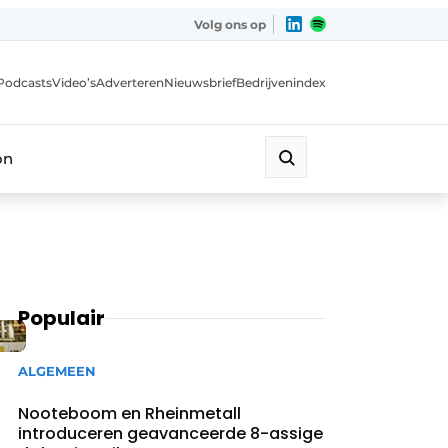
Volg ons op
Podcasts
Video’s
Adverteren
Nieuwsbrief
Bedrijvenindex
on
Populair
ALGEMEEN
Nooteboom en Rheinmetall
introduceren geavanceerde 8-assige