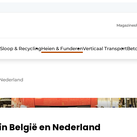
Magazines
r de aanmelding
kt voor de aanmelding FR
Sloop & Recycling
Heien & Funderen
Verticaal Transport
Bet
rieel & bouwmachines
 Nederland
 in België en Nederland