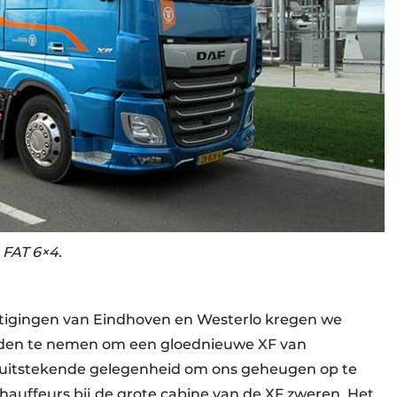
FAT 6×4.
stigingen van Eindhoven en Westerlo kregen we
anden te nemen om een gloednieuwe XF van
n uitstekende gelegenheid om ons geheugen op te
hauffeurs bij de grote cabine van de XF zweren. Het