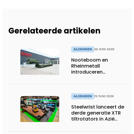
Gerelateerde artikelen
ALGEMEEN
26 JUNI 2026
Nooteboom en
Rheinmetall
introduceren
geavanceerde 8-
assige defensietrailer
op EUROSATORY
ALGEMEEN
19 JUNI 2026
Steelwrist lanceert de
derde generatie XTR
tiltrotators in Azië
tijdens de CSPI-EXPO
in Tokio