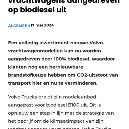
vrachtwagens aangedreven
Privacy / Cookie statement
op biodiesel uit
Vacature aanmelden
Vacatures
17 mei 2024
ALGEMEEN
Video’s
Een volledig assortiment nieuwe Volvo-
vrachtwagenmodellen kan nu worden
aangedreven door 100% biodiesel, waardoor
klanten nog een hernieuwbare
brandstofkeuze hebben om CO2-uitstoot van
transport hier en nu te verminderen.
Volvo Trucks breidt zijn modelaanbod
aangepast voor biodiesel B100 uit. Dit is
opnieuw een stap in lijn met de strategie van
het bedrijf om de klimaatimpact van zijn