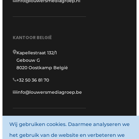
info@louwersmediagroep.nl
KANTOOR BELGIË
Kapellestraat 132/1
Gebouw G
8020 Oostkamp België
+32 50 36 81 70
info@louwersmediagroep.be
Wij gebruiken cookies. Daarmee analyseren we
www.louwersmediagroep.com
het gebruik van de website en verbeteren we
© 1987 - 2026 Louwersmediagroep.