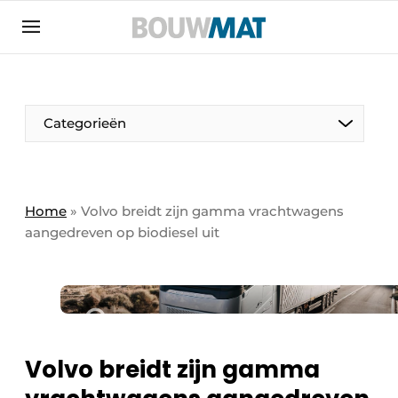
Aanmelden
Algemene voorwaarden
Bedrijven
Aanmelden
Aanmelden FR
Bedankt voor de aanmeldin
Bedankt voor de aan
Categorieën
Bedrijven
Bouwmat | Platform over bouwmaterieel &
bouwmachines
Home
»
Volvo breidt zijn gamma vrachtwagens
Contact
aangedreven op biodiesel uit
Direct contact
Evenement aanmelden
Meest gelezen
Nieuwsbrief
Volvo breidt zijn gamma
Podcasts