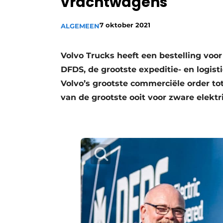
vrachtwagens
Vacature aanmelden
7 oktober 2021
ALGEMEEN
Vacatures
Video’s
Volvo Trucks heeft een bestelling vo
DFDS, de grootste expeditie- en logis
Volvo’s grootste commerciële order to
van de grootste ooit voor zware elek