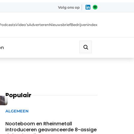
Volg ons op
Podcasts
Video’s
Adverteren
Nieuwsbrief
Bedrijvenindex
on
Populair
ALGEMEEN
Nooteboom en Rheinmetall
introduceren geavanceerde 8-assige