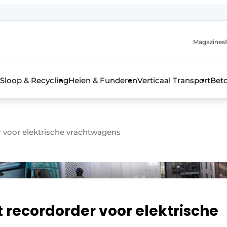
Magazines
r de aanmelding
kt voor de aanmelding FR
Sloop & Recycling
Heien & Funderen
Verticaal Transport
Bet
rieel & bouwmachines
 voor elektrische vrachtwagens
 recordorder voor elektrische