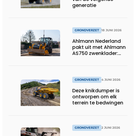
generatie
GRONDVERZET
18 JUNI 2026
Ahlmann Nederland
pakt uit met Ahlmann
AS750 zwenklader:
kracht en
veelzijdigheid in
combinatie met 3D-
besturing.
GRONDVERZET
4 JUNI 2026
Deze knikdumper is
ontworpen om elk
terrein te bedwingen
GRONDVERZET
2 JUNI 2026