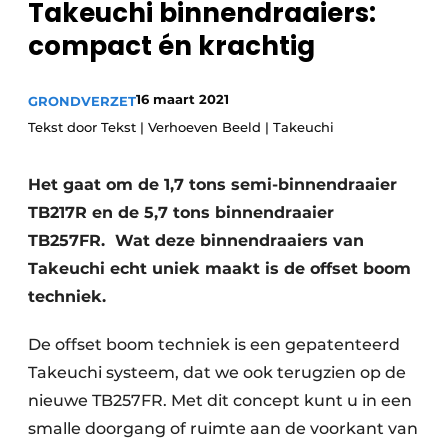
Takeuchi binnendraaiers:
Privacy / Cookie statement
compact én krachtig
Vacature aanmelden
Vacatures
16 maart 2021
GRONDVERZET
Video’s
Tekst door Tekst | Verhoeven Beeld | Takeuchi
Het gaat om de 1,7 tons semi-binnendraaier
TB217R en de 5,7 tons binnendraaier
TB257FR. Wat deze binnendraaiers van
Takeuchi echt uniek maakt is de offset boom
techniek.
De offset boom techniek is een gepatenteerd
Takeuchi systeem, dat we ook terugzien op de
nieuwe TB257FR. Met dit concept kunt u in een
smalle doorgang of ruimte aan de voorkant van