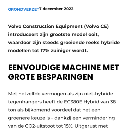
Privacy / Cookie statement
7 december 2022
GRONDVERZET
Vacature aanmelden
Vacatures
Volvo Construction Equipment (Volvo CE)
Video’s
introduceert zijn grootste model ooit,
waardoor zijn steeds groeiende reeks hybride
modellen tot 17% zuiniger wordt.
EENVOUDIGE MACHINE MET
GROTE BESPARINGEN
Met hetzelfde vermogen als zijn niet-hybride
tegenhangers heeft de EC380E Hybrid van 38
ton als bijkomend voordeel dat het een
groenere keuze is – dankzij een vermindering
van de CO2-uitstoot tot 15%. Uitgerust met