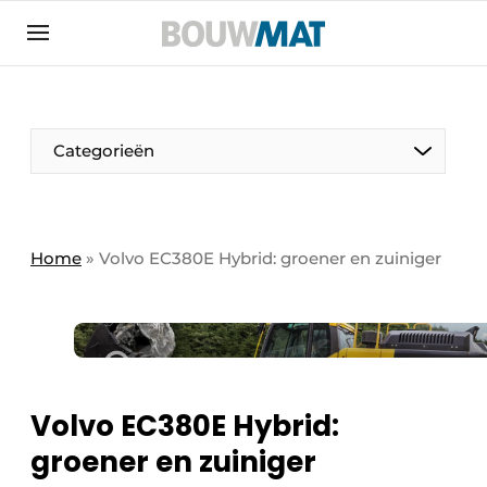
Aanmelden
Algemene voorwaarden
Bedrijven
Aanmelden
Aanmelden FR
Bedankt voor de aanmeldin
Bedankt voor de aan
Categorieën
Bedrijven
Bouwmat | Platform over bouwmaterieel &
bouwmachines
Home
»
Volvo EC380E Hybrid: groener en zuiniger
Contact
Direct contact
Evenement aanmelden
Meest gelezen
Volvo EC380E Hybrid:
Nieuwsbrief
groener en zuiniger
Podcasts