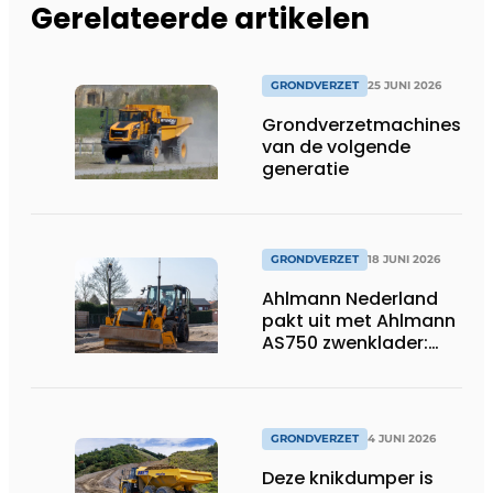
Gerelateerde artikelen
GRONDVERZET
25 JUNI 2026
Grondverzetmachines
van de volgende
generatie
GRONDVERZET
18 JUNI 2026
Ahlmann Nederland
pakt uit met Ahlmann
AS750 zwenklader:
kracht en
veelzijdigheid in
combinatie met 3D-
besturing.
GRONDVERZET
4 JUNI 2026
Deze knikdumper is