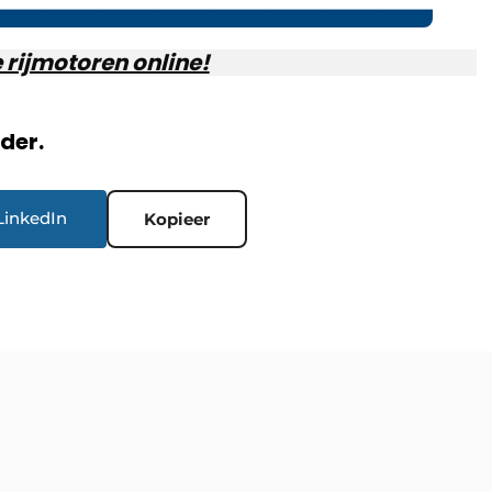
e rijmotoren online!
rder.
LinkedIn
Kopieer