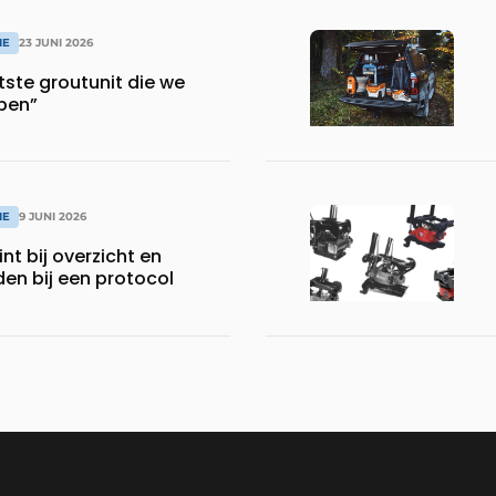
IE
23 JUNI 2026
otste groutunit die we
ben”
IE
9 JUNI 2026
nt bij overzicht en
den bij een protocol