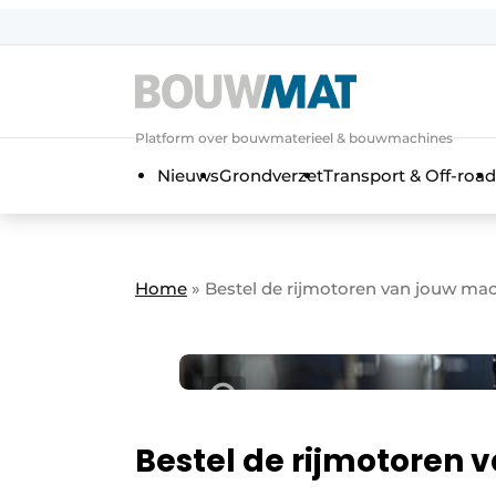
Aanmelden
Algemene voorwaarden
Platform over bouwmaterieel & bouwmachines
Bedrijven
Aanmelden
Aanmelden FR
Bedankt voo
Bedan
Nieuws
Grondverzet
Transport & Off-road
Bedrijven
Bouwmat | Platform over bouwmate
Contact
Home
»
Bestel de rijmotoren van jouw mac
Direct contact
Evenement aanmelden
Meest gelezen
Nieuwsbrief
Podcasts
Bestel de rijmotoren 
Privacy / Cookie statement