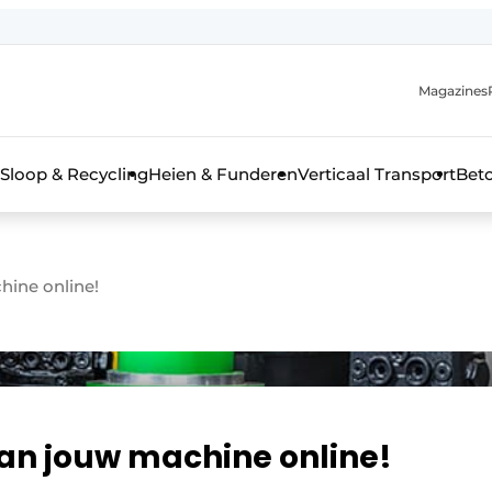
Magazines
r de aanmelding
kt voor de aanmelding FR
Sloop & Recycling
Heien & Funderen
Verticaal Transport
Bet
rieel & bouwmachines
hine online!
van jouw machine online!