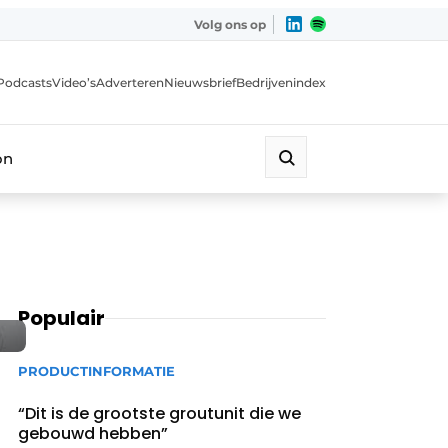
Volg ons op
Podcasts
Video’s
Adverteren
Nieuwsbrief
Bedrijvenindex
on
Populair
PRODUCTINFORMATIE
“Dit is de grootste groutunit die we
gebouwd hebben”