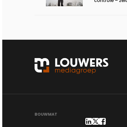
controle – zel
BOUWMAT