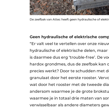
De zeefbak van Attec heeft geen hydraulische of elek
Geen hydraulische of elektrische co
“Er valt veel te vertellen over onze nie
hydraulische of elektrische delen, maa
is daarmee dus erg ‘trouble-free’. De v
hardox grondmes, dus de zeefbak kan o
precies werkt? Door te schudden met de
granulaat door het eerste rooster. Verv
wat door het rooster met de tweede diam
andersom waarmee je de grote brokstu
waarmee je in totaal drie maten van sor
verwisselbaar als andere diameters gewe