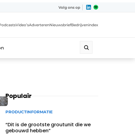
Volg ons op
Podcasts
Video’s
Adverteren
Nieuwsbrief
Bedrijvenindex
on
Populair
PRODUCTINFORMATIE
“Dit is de grootste groutunit die we
gebouwd hebben”