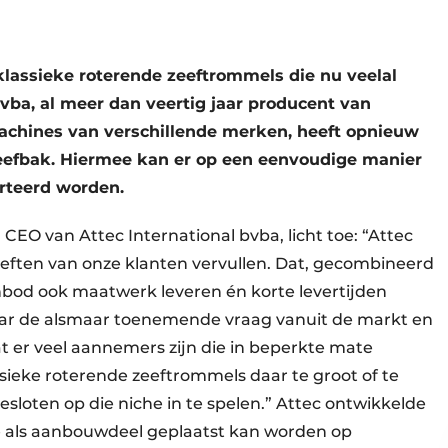
 klassieke roterende zeeftrommels die nu veelal
bvba, al meer dan veertig jaar producent van
hines van verschillende merken, heeft opnieuw
eefbak. Hiermee kan er op een eenvoudige manier
rteerd worden.
CEO van Attec International bvba, licht toe: “Attec
ehoeften van onze klanten vervullen. Dat, gecombineerd
nbod ook maatwerk leveren én korte levertijden
d naar de alsmaar toenemende vraag vanuit de markt en
dat er veel aannemers zijn die in beperkte mate
ssieke roterende zeeftrommels daar te groot of te
loten op die niche in te spelen.” Attec ontwikkelde
ie als aanbouwdeel geplaatst kan worden op