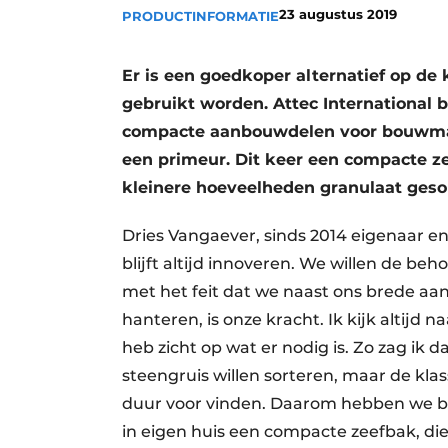
23 augustus 2019
PRODUCTINFORMATIE
Vacature aanmelden
Vacatures
Er is een goedkoper alternatief op de
Video’s
gebruikt worden. Attec International 
compacte aanbouwdelen voor bouwmac
een primeur. Dit keer een compacte z
kleinere hoeveelheden granulaat geso
Dries Vangaever, sinds 2014 eigenaar en 
blijft altijd innoveren. We willen de b
met het feit dat we naast ons brede aa
hanteren, is onze kracht. Ik kijk altij
heb zicht op wat er nodig is. Zo zag ik 
steengruis willen sorteren, maar de kla
duur voor vinden. Daarom hebben we bes
in eigen huis een compacte zeefbak, d