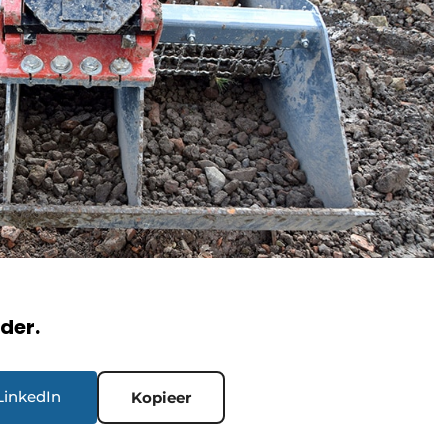
rder.
LinkedIn
Kopieer