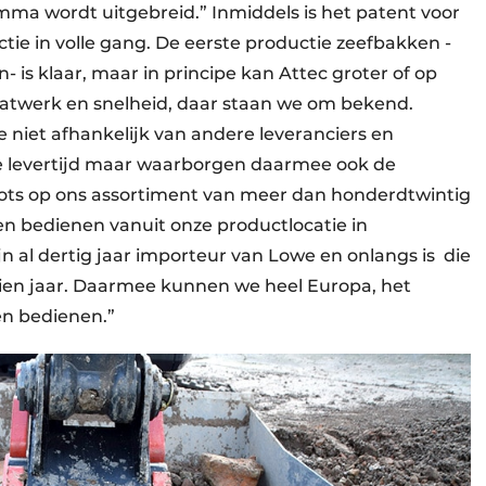
mma wordt uitgebreid.” Inmiddels is het patent voor
ie in volle gang. De eerste productie zeefbakken -
n- is klaar, maar in principe kan Attec groter of op
aatwerk en snelheid, daar staan we om bekend.
e niet afhankelijk van andere leveranciers en
te levertijd maar waarborgen daarmee ook de
trots op ons assortiment van meer dan honderdtwintig
 bedienen vanuit onze productlocatie in
jn al dertig jaar importeur van Lowe en onlangs is die
ien jaar. Daarmee kunnen we heel Europa, het
en bedienen.”