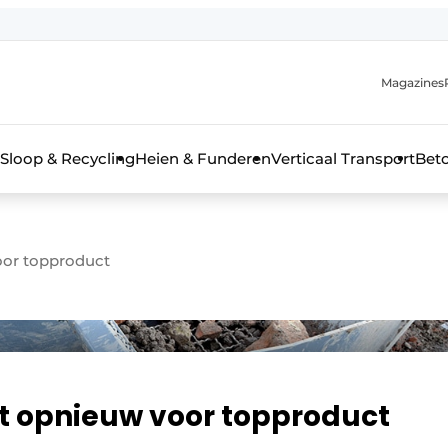
Magazines
r de aanmelding
kt voor de aanmelding FR
Sloop & Recycling
Heien & Funderen
Verticaal Transport
Bet
rieel & bouwmachines
oor topproduct
gt opnieuw voor topproduct