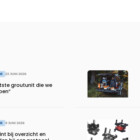
IE
23 JUNI 2026
otste groutunit die we
ben”
IE
9 JUNI 2026
nt bij overzicht en