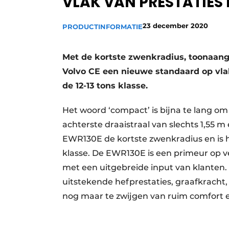
VLAK VAN PRESTATIES 
Vacature aanmelden
23 december 2020
PRODUCTINFORMATIE
Vacatures
Video’s
Met de kortste zwenkradius, toonaang
Volvo CE een nieuwe standaard op vla
de 12-13 tons klasse.
Het woord ‘compact’ is bijna te lang o
achterste draaistraal van slechts 1,55 m 
EWR130E de kortste zwenkradius en is 
klasse. De EWR130E is een primeur op ve
met een uitgebreide input van klanten.
uitstekende hefprestaties, graafkracht, 
nog maar te zwijgen van ruim comfort