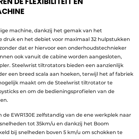
N DE FLEXIBILITEIT EN
ACHINE
jdige machine, dankzij het gemak van het
e druk en het debiet voor maximaal 32 hulpstukken
nder dat er hiervoor een onderhoudstechnieker
kunnen ook vanuit de cabine worden aangesloten,
er. Steelwrist tiltrotators bieden een aanzienlijk
er een breed scala aan hoeken, terwijl het af fabriek
gelijk maakt om de Steelwrist tiltrotator te
oysticks en om de bedieningsprofielen van de
ren.
n de EWR130E zelfstandig van de ene werkplek naar
jsnelheden tot 35km/u en dankzij het Boom
eld bij snelheden boven 5 km/u om schokken te