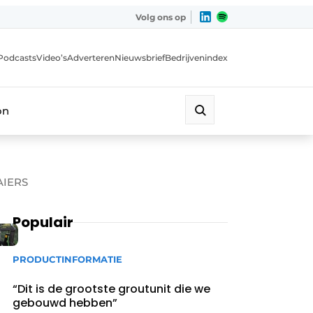
Volg ons op
Podcasts
Video’s
Adverteren
Nieuwsbrief
Bedrijvenindex
on
AIERS
Populair
PRODUCTINFORMATIE
“Dit is de grootste groutunit die we
gebouwd hebben”