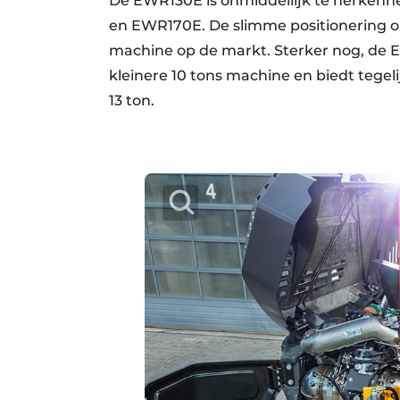
De EWR130E is onmiddellijk te herkenne
en EWR170E. De slimme positionering o
machine op de markt. Sterker nog, de 
kleinere 10 tons machine en biedt tegel
13 ton.