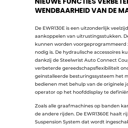
NIEUWE FUNCTIES VERBETERE
WENDBAARHEID VAN DE M
De EWR130E is een uitzonderlijk veelzi
aankoppelen van uitrustingsstukken. D
kunnen worden voorgeprogrammeerd zo
nodig is. De hydraulische accessoires 
dankzij de Steelwrist Auto Connect Coupl
verbeterde gereedschapsflexibiliteit ond
geïnstalleerde besturingssysteem het mo
bedienen met behulp van de originele j
operator op het hoofddisplay te definië
Zoals alle graafmachines op banden ka
de andere rijden. De EWR1360E haalt ri
Suspension System dat wordt ingeschak