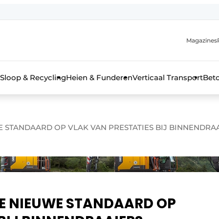
Magazines
r de aanmelding
kt voor de aanmelding FR
Sloop & Recycling
Heien & Funderen
Verticaal Transport
Bet
rieel & bouwmachines
 STANDAARD OP VLAK VAN PRESTATIES BIJ BINNENDRA
DE NIEUWE STANDAARD OP