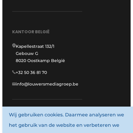
KANTOOR BELGIË
Kapellestraat 132/1
Gebouw G
8020 Oostkamp België
+32 50 36 81 70
info@louwersmediagroep.be
Wij gebruiken cookies. Daarmee analyseren we
www.louwersmediagroep.com
het gebruik van de website en verbeteren we
© 1987 - 2026 Louwersmediagroep.