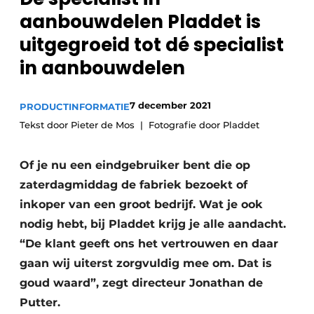
Privacy / Cookie statement
aanbouwdelen Pladdet is
Vacature aanmelden
uitgegroeid tot dé specialist
Vacatures
in aanbouwdelen
Video’s
7 december 2021
PRODUCTINFORMATIE
Tekst door Pieter de Mos
Fotografie door Pladdet
Of je nu een eindgebruiker bent die op
zaterdagmiddag de fabriek bezoekt of
inkoper van een groot bedrijf. Wat je ook
nodig hebt, bij Pladdet krijg je alle aandacht.
“De klant geeft ons het vertrouwen en daar
gaan wij uiterst zorgvuldig mee om. Dat is
goud waard”, zegt directeur Jonathan de
Putter.